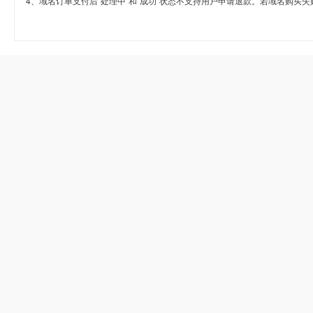
4、域名订单支付后“处理中”和“成功”状态不支持用户申请退款。若域名购