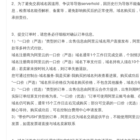
2、为了避免交易域名因滥用、争议等导致serverhold，因历史行为导致不
息，检查域名能否解析、备案等，避免影响购买后的正常使用。域名购买后，
承担责任。
3、提交订单时，请您务必仔细核对确认订单信息。
1）“一口价（严选）”类型的订单，出售信息由阿里云域名用户直接发布，阿
款等多种方式付款。
域名注册商为阿里云的一口价（严选）域名通常1个工作日完成交易，个别情
域名注册商非阿里云的一口价（严选）域名下单支付后，域名持有人须在10
易；若卖家未按时转入域名，则订单失败退款。
您可通过控制台-域名服务-我是买家-我购买的域名列表查看进展。购买成功后
“一口价（严选）”域名所示价格仅为域名购买价格，不包含其他服务，域名介
2）“一口价（优选）”类型的订单，出售信息由阿里云合作方提供，出售到期
实际订单结算支付价格为准。“一口价（优选）”订单可使用阿里云账号余额、
域名仍可购买，通常15个工作日左右完成购买；部分可交易的一口价（优选）
耐心等待。购买成功后，可在控制台费用中心申请发票。
3）“带价PUSH”类型的订单，阿里云仅为域名交易提供平台，不能使用阿
发票，如需发票请直接与域名卖家联系