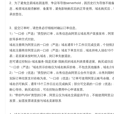
2、为了避免交易域名因滥用、争议等导致serverhold，因历史行为导致不
息，检查域名能否解析、备案等，避免影响购买后的正常使用。域名购买后，
承担责任。
3、提交订单时，请您务必仔细核对确认订单信息。
1）“一口价（严选）”类型的订单，出售信息由阿里云域名用户直接发布，阿
款等多种方式付款。
域名注册商为阿里云的一口价（严选）域名通常1个工作日完成交易，个别情
域名注册商非阿里云的一口价（严选）域名下单支付后，域名持有人须在10
易；若卖家未按时转入域名，则订单失败退款。
您可通过控制台-域名服务-我是买家-我购买的域名列表查看进展。购买成功后
“一口价（严选）”域名所示价格仅为域名购买价格，不包含其他服务，域名介
2）“一口价（优选）”类型的订单，出售信息由阿里云合作方提供，出售到期
实际订单结算支付价格为准。“一口价（优选）”订单可使用阿里云账号余额、
域名仍可购买，通常15个工作日左右完成购买；部分可交易的一口价（优选）
耐心等待。购买成功后，可在控制台费用中心申请发票。
3）“带价PUSH”类型的订单，阿里云仅为域名交易提供平台，不能使用阿
发票，如需发票请直接与域名卖家联系