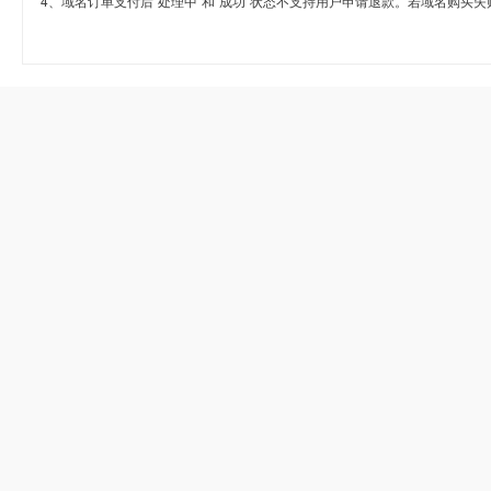
4、域名订单支付后“处理中”和“成功”状态不支持用户申请退款。若域名购