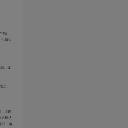
is信
云不因此
及线下汇
成交
响，请以
作方确认
作日，请