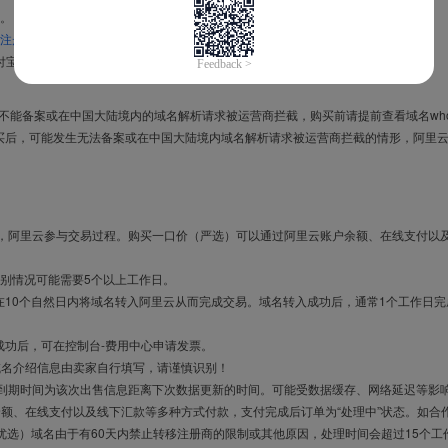
。
注册信息模板
。
付宝，进入
域名交易支付宝绑定页面
完成绑定。
导致不能备案或在中国大陆境内的域名解析请求被运营商拦截，购买前请提前查看域名who
买后，可能发生无法备案或在中国大陆境内域名解析请求被运营商拦截的情形，阿里
布，阿里云参与交易过程。购买一口价（严选）可以通过阿里云账户余额、在线支付以
别情况可能需要5个以上工作日。
10个自然日内将域名转入阿里云从而完成交易。域名转入成功后，通常1个工作日完
成功后，可在控制台-费用中心申请发票。
域名介绍信息由卖家自行填写，请谨慎识别！
售到期时间为该次出售信息距离下次数据更新的时间。可能受数据缓存、网络延迟等影
余额、在线支付以及线下汇款等多种方式付款，支付完成后订单为“处理中”状态。如合
优选）域名由于有60天内禁止转移注册商的限制或其他原因，处理时间会超过15个工