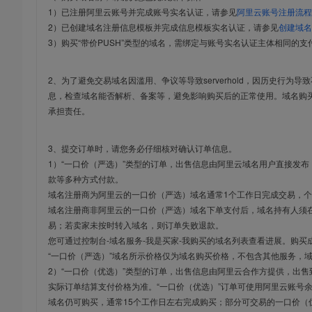
1）已注册阿里云账号并完成账号实名认证，请参见
阿里云账号注册流程
2）已创建域名注册信息模板并完成信息模板实名认证，请参见
创建域名
3）购买“带价PUSH”类型的域名，需绑定与账号实名认证主体相同的支
2、为了避免交易域名因滥用、争议等导致serverhold，因历史行为
息，检查域名能否解析、备案等，避免影响购买后的正常使用。域名购
承担责任。
3、提交订单时，请您务必仔细核对确认订单信息。
1）“一口价（严选）”类型的订单，出售信息由阿里云域名用户直接发
款等多种方式付款。
域名注册商为阿里云的一口价（严选）域名通常1个工作日完成交易，个
域名注册商非阿里云的一口价（严选）域名下单支付后，域名持有人须在
易；若卖家未按时转入域名，则订单失败退款。
您可通过控制台-域名服务-我是买家-我购买的域名列表查看进展。购买
“一口价（严选）”域名所示价格仅为域名购买价格，不包含其他服务，
2）“一口价（优选）”类型的订单，出售信息由阿里云合作方提供，出
实际订单结算支付价格为准。“一口价（优选）”订单可使用阿里云账号
域名仍可购买，通常15个工作日左右完成购买；部分可交易的一口价（