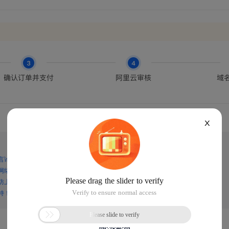
X
言论，谨防上当受骗！
网络诈骗！
防上当受骗！
持！