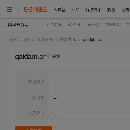
阿里云万网
>
域名服务
>
域名交易
>
qaidam.cn
qaidam.cn
关注
数据来源
注册商
--
购买必读
--