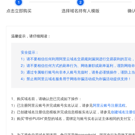
温馨提示，请仔细阅读：
安全提示：
1）请不要相信任何利用阿里云域名交易规则漏洞进行交易获利的言论
2）请不要相信任何方式的刷单行为、网络兼职或刷单返利，谨防网络
3）通过专属银行账号向非本人账号充值时，请务必谨慎操作，谨防上
4）禁止将阿里云域名服务用于网络诈骗活动或为诈骗活动提供支持！
1、购买域名前，请确认您已完成如下操作：
1）已注册阿里云账号并完成账号实名认证，请参见
阿里云账号注册流程
。
2）已创建域名注册信息模板并完成信息模板实名认证，请参见
创建域名注册
3）购买“带价PUSH”类型的域名，需绑定与账号实名认证主体相同的支付宝，
2、为了避免交易域名因滥用、争议等导致serverhold，因历史行为导致不