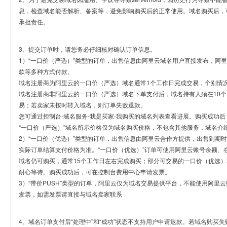
息，检查域名能否解析、备案等，避免影响购买后的正常使用。域名购买后，
承担责任。
3、提交订单时，请您务必仔细核对确认订单信息。
1）“一口价（严选）”类型的订单，出售信息由阿里云域名用户直接发布，阿
款等多种方式付款。
域名注册商为阿里云的一口价（严选）域名通常1个工作日完成交易，个别情
域名注册商非阿里云的一口价（严选）域名下单支付后，域名持有人须在10
易；若卖家未按时转入域名，则订单失败退款。
您可通过控制台-域名服务-我是买家-我购买的域名列表查看进展。购买成功后
“一口价（严选）”域名所示价格仅为域名购买价格，不包含其他服务，域名介
2）“一口价（优选）”类型的订单，出售信息由阿里云合作方提供，出售到期
实际订单结算支付价格为准。“一口价（优选）”订单可使用阿里云账号余额、
域名仍可购买，通常15个工作日左右完成购买；部分可交易的一口价（优选）
耐心等待。购买成功后，可在控制台费用中心申请发票。
3）“带价PUSH”类型的订单，阿里云仅为域名交易提供平台，不能使用阿
发票，如需发票请直接与域名卖家联系
4、域名订单支付后“处理中”和“成功”状态不支持用户申请退款。若域名购