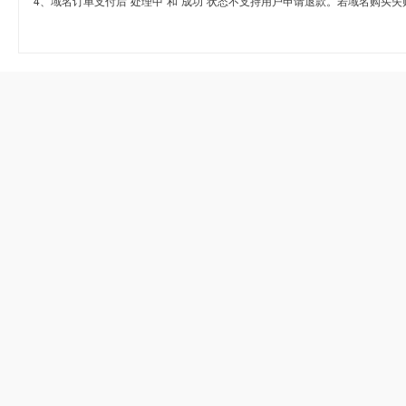
4、域名订单支付后“处理中”和“成功”状态不支持用户申请退款。若域名购