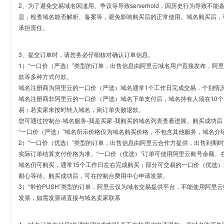
2、为了避免交易域名因滥用、争议等导致serverhold，因历史行为导致不
息，检查域名能否解析、备案等，避免影响购买后的正常使用。域名购买后，
承担责任。
3、提交订单时，请您务必仔细核对确认订单信息。
1）“一口价（严选）”类型的订单，出售信息由阿里云域名用户直接发布，阿
款等多种方式付款。
域名注册商为阿里云的一口价（严选）域名通常1个工作日完成交易，个别情
域名注册商非阿里云的一口价（严选）域名下单支付后，域名持有人须在10
易；若卖家未按时转入域名，则订单失败退款。
您可通过控制台-域名服务-我是买家-我购买的域名列表查看进展。购买成功后
“一口价（严选）”域名所示价格仅为域名购买价格，不包含其他服务，域名介
2）“一口价（优选）”类型的订单，出售信息由阿里云合作方提供，出售到期
实际订单结算支付价格为准。“一口价（优选）”订单可使用阿里云账号余额、
域名仍可购买，通常15个工作日左右完成购买；部分可交易的一口价（优选）
耐心等待。购买成功后，可在控制台费用中心申请发票。
3）“带价PUSH”类型的订单，阿里云仅为域名交易提供平台，不能使用阿
发票，如需发票请直接与域名卖家联系