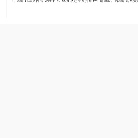
4、域名订单支付后“处理中”和“成功”状态不支持用户申请退款。若域名购