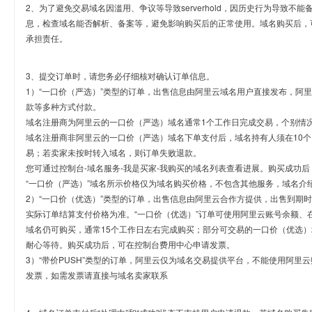
2、为了避免交易域名因滥用、争议等导致serverhold，因历史行为导致不
息，检查域名能否解析、备案等，避免影响购买后的正常使用。域名购买后，
承担责任。
3、提交订单时，请您务必仔细核对确认订单信息。
1）“一口价（严选）”类型的订单，出售信息由阿里云域名用户直接发布，阿
款等多种方式付款。
域名注册商为阿里云的一口价（严选）域名通常1个工作日完成交易，个别情
域名注册商非阿里云的一口价（严选）域名下单支付后，域名持有人须在10
易；若卖家未按时转入域名，则订单失败退款。
您可通过控制台-域名服务-我是买家-我购买的域名列表查看进展。购买成功后
“一口价（严选）”域名所示价格仅为域名购买价格，不包含其他服务，域名介
2）“一口价（优选）”类型的订单，出售信息由阿里云合作方提供，出售到期
实际订单结算支付价格为准。“一口价（优选）”订单可使用阿里云账号余额、
域名仍可购买，通常15个工作日左右完成购买；部分可交易的一口价（优选）
耐心等待。购买成功后，可在控制台费用中心申请发票。
3）“带价PUSH”类型的订单，阿里云仅为域名交易提供平台，不能使用阿
发票，如需发票请直接与域名卖家联系