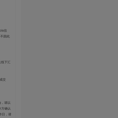
is信
云不因此
及线下汇
成交
响，请以
作方确认
作日，请