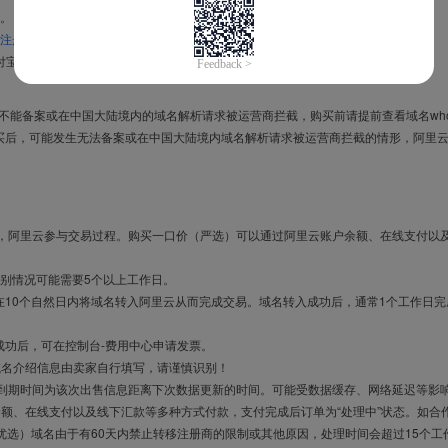
。
注册信息模板
。
付宝，进入
域名交易支付宝绑定页面
完成绑定。
导致不能备案或在中国大陆境内的域名解析请求被运营商拦截，购买前请提前查看域名who
买后，可能发生无法备案或在中国大陆境内域名解析请求被运营商拦截的情形，阿里
布，阿里云参与交易过程。购买一口价（严选）可以通过阿里云账户余额、在线支付以
别情况可能需要5个以上工作日。
10个自然日内将域名转入阿里云从而完成交易。域名转入成功后，通常1个工作日完
成功后，可在控制台-费用中心申请发票。
域名介绍信息由卖家自行填写，请谨慎识别！
售到期时间为该次出售信息距离下次数据更新的时间。可能受数据缓存、网络延迟等影
余额、在线支付以及线下汇款等多种方式付款，支付完成后订单为“处理中”状态。如合
优选）域名由于有60天内禁止转移注册商的限制或其他原因，处理时间会超过15个工