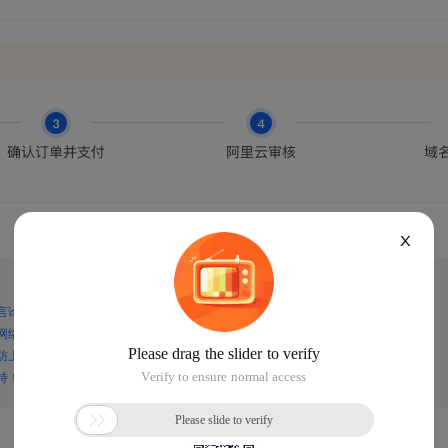
X
言论，谨防上当受骗！
网络诈骗！
防上当受骗！
持！