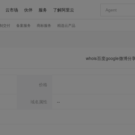
whois
百度
google
微博分
价格
域名属性
--