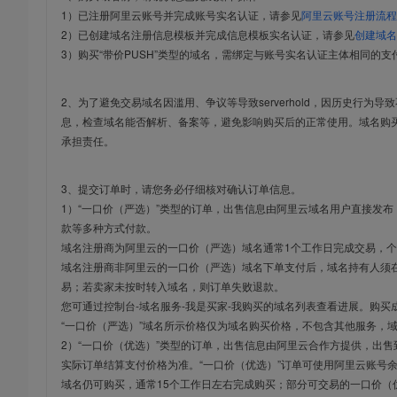
1）已注册阿里云账号并完成账号实名认证，请参见
阿里云账号注册流程
2）已创建域名注册信息模板并完成信息模板实名认证，请参见
创建域名
3）购买“带价PUSH”类型的域名，需绑定与账号实名认证主体相同的支
2、为了避免交易域名因滥用、争议等导致serverhold，因历史行为
息，检查域名能否解析、备案等，避免影响购买后的正常使用。域名购
承担责任。
3、提交订单时，请您务必仔细核对确认订单信息。
1）“一口价（严选）”类型的订单，出售信息由阿里云域名用户直接发
款等多种方式付款。
域名注册商为阿里云的一口价（严选）域名通常1个工作日完成交易，个
域名注册商非阿里云的一口价（严选）域名下单支付后，域名持有人须在
易；若卖家未按时转入域名，则订单失败退款。
您可通过控制台-域名服务-我是买家-我购买的域名列表查看进展。购买
“一口价（严选）”域名所示价格仅为域名购买价格，不包含其他服务，
2）“一口价（优选）”类型的订单，出售信息由阿里云合作方提供，出
实际订单结算支付价格为准。“一口价（优选）”订单可使用阿里云账号
域名仍可购买，通常15个工作日左右完成购买；部分可交易的一口价（