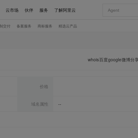
whois
百度
google
微博分
价格
域名属性
--