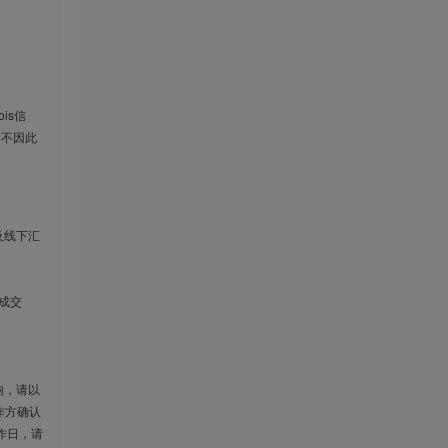
is信
云不因此
及线下汇
成交
响，请以
作方确认
作日，请