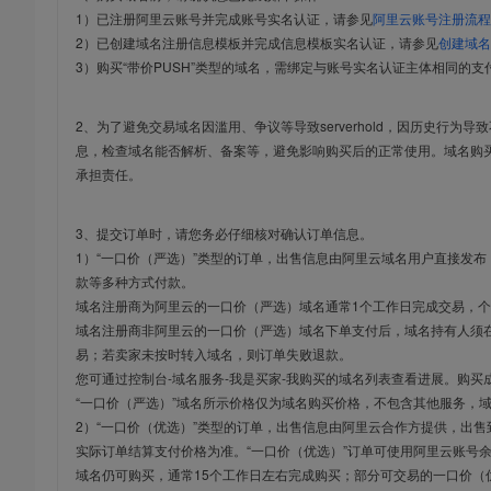
1）已注册阿里云账号并完成账号实名认证，请参见
阿里云账号注册流程
2）已创建域名注册信息模板并完成信息模板实名认证，请参见
创建域名
3）购买“带价PUSH”类型的域名，需绑定与账号实名认证主体相同的支
2、为了避免交易域名因滥用、争议等导致serverhold，因历史行为
息，检查域名能否解析、备案等，避免影响购买后的正常使用。域名购
承担责任。
3、提交订单时，请您务必仔细核对确认订单信息。
1）“一口价（严选）”类型的订单，出售信息由阿里云域名用户直接发
款等多种方式付款。
域名注册商为阿里云的一口价（严选）域名通常1个工作日完成交易，个
域名注册商非阿里云的一口价（严选）域名下单支付后，域名持有人须在
易；若卖家未按时转入域名，则订单失败退款。
您可通过控制台-域名服务-我是买家-我购买的域名列表查看进展。购买
“一口价（严选）”域名所示价格仅为域名购买价格，不包含其他服务，
2）“一口价（优选）”类型的订单，出售信息由阿里云合作方提供，出
实际订单结算支付价格为准。“一口价（优选）”订单可使用阿里云账号
域名仍可购买，通常15个工作日左右完成购买；部分可交易的一口价（