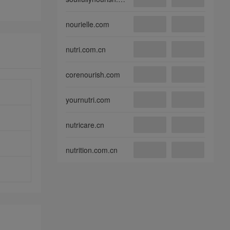
nourielle.com
nutri.com.cn
corenourish.com
yournutri.com
nutricare.cn
nutrition.com.cn