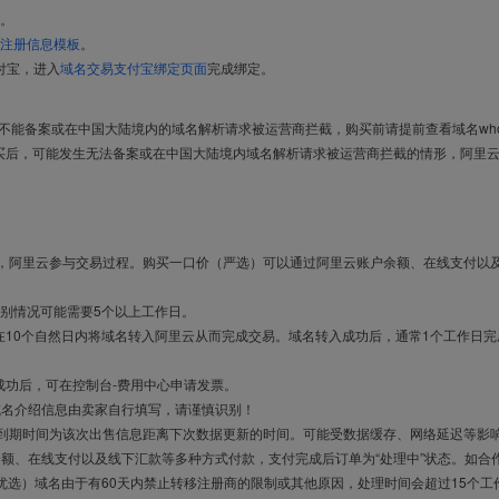
。
注册信息模板
。
付宝，进入
域名交易支付宝绑定页面
完成绑定。
导致不能备案或在中国大陆境内的域名解析请求被运营商拦截，购买前请提前查看域名who
买后，可能发生无法备案或在中国大陆境内域名解析请求被运营商拦截的情形，阿里
布，阿里云参与交易过程。购买一口价（严选）可以通过阿里云账户余额、在线支付以
别情况可能需要5个以上工作日。
10个自然日内将域名转入阿里云从而完成交易。域名转入成功后，通常1个工作日完
成功后，可在控制台-费用中心申请发票。
域名介绍信息由卖家自行填写，请谨慎识别！
售到期时间为该次出售信息距离下次数据更新的时间。可能受数据缓存、网络延迟等影
余额、在线支付以及线下汇款等多种方式付款，支付完成后订单为“处理中”状态。如合
优选）域名由于有60天内禁止转移注册商的限制或其他原因，处理时间会超过15个工