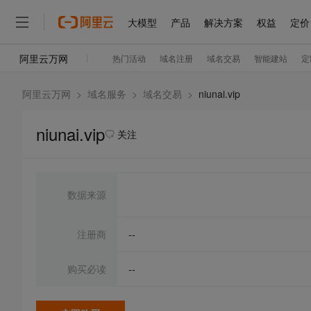
阿里云万网
>
域名服务
>
域名交易
>
niunai.vip
niunai.vip
关注
数据来源
注册商
--
购买必读
--