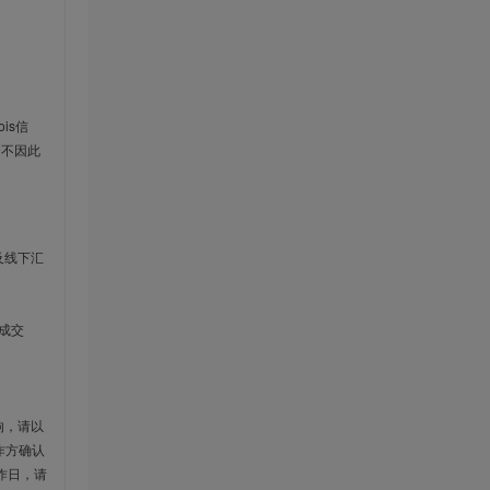
is信
云不因此
及线下汇
成交
响，请以
作方确认
作日，请