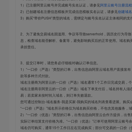
1）已注册阿里云账号并完成账号实名认证，请参见
阿里云账号注册流程
2）已创建域名注册信息模板并完成信息模板实名认证，请参见
创建域名
3）购买“带价PUSH”类型的域名，需绑定与账号实名认证主体相同的支
2、为了避免交易域名因滥用、争议等导致serverhold，因历史行为
息，检查域名能否解析、备案等，避免影响购买后的正常使用。域名购
承担责任。
3、提交订单时，请您务必仔细核对确认订单信息。
1）“一口价（严选）”类型的订单，出售信息由阿里云域名用户直接发
款等多种方式付款。
域名注册商为阿里云的一口价（严选）域名通常1个工作日完成交易，个
域名注册商非阿里云的一口价（严选）域名下单支付后，域名持有人须在
易；若卖家未按时转入域名，则订单失败退款。
您可通过控制台-域名服务-我是买家-我购买的域名列表查看进展。购买
“一口价（严选）”域名所示价格仅为域名购买价格，不包含其他服务，
2）“一口价（优选）”类型的订单，出售信息由阿里云合作方提供，出
实际订单结算支付价格为准。“一口价（优选）”订单可使用阿里云账号
域名仍可购买，通常15个工作日左右完成购买；部分可交易的一口价（