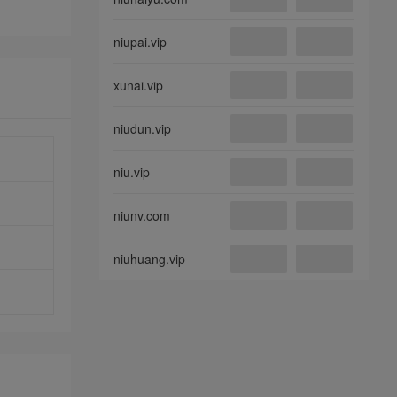
niupai.vip
xunai.vip
niudun.vip
niu.vip
niunv.com
niuhuang.vip