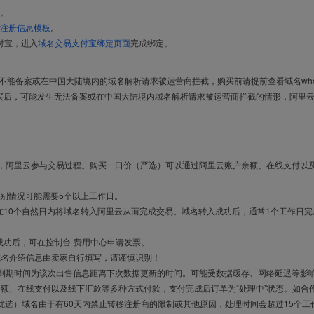
。
注册信息模板
。
付宝，进入
域名交易支付宝绑定页面
完成绑定。
导致不能备案或在中国大陆境内的域名解析请求被运营商拦截，购买前请提前查看域名who
买后，可能发生无法备案或在中国大陆境内域名解析请求被运营商拦截的情形，阿里
布，阿里云参与交易过程。购买一口价（严选）可以通过阿里云账户余额、在线支付以
别情况可能需要5个以上工作日。
10个自然日内将域名转入阿里云从而完成交易。域名转入成功后，通常1个工作日完
成功后，可在控制台-费用中心申请发票。
域名介绍信息由卖家自行填写，请谨慎识别！
售到期时间为该次出售信息距离下次数据更新的时间。可能受数据缓存、网络延迟等影
余额、在线支付以及线下汇款等多种方式付款，支付完成后订单为“处理中”状态。如合
优选）域名由于有60天内禁止转移注册商的限制或其他原因，处理时间会超过15个工