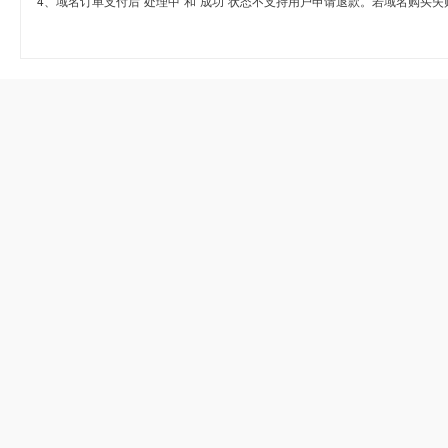
4、域名订单支付后“处理中”和“成功”状态不支持用户申请退款。若域名购