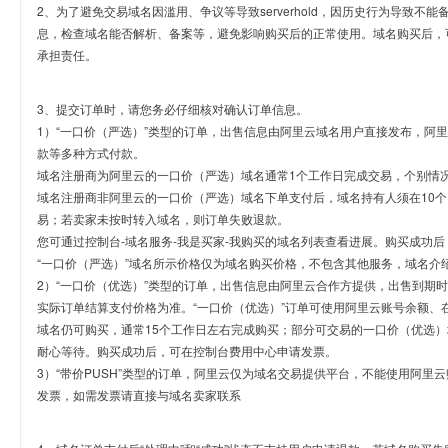
2、为了避免交易域名因滥用、争议等导致serverhold，因历史行为导致不
息，检查域名能否解析、备案等，避免影响购买后的正常使用。域名购买后，
承担责任。
3、提交订单时，请您务必仔细核对确认订单信息。
1）“一口价（严选）”类型的订单，出售信息由阿里云域名用户直接发布，阿
款等多种方式付款。
域名注册商为阿里云的一口价（严选）域名通常1个工作日完成交易，个别情
域名注册商非阿里云的一口价（严选）域名下单支付后，域名持有人须在10
易；若卖家未按时转入域名，则订单失败退款。
您可通过控制台-域名服务-我是买家-我购买的域名列表查看进展。购买成功后
“一口价（严选）”域名所示价格仅为域名购买价格，不包含其他服务，域名介
2）“一口价（优选）”类型的订单，出售信息由阿里云合作方提供，出售到期
实际订单结算支付价格为准。“一口价（优选）”订单可使用阿里云账号余额、
域名仍可购买，通常15个工作日左右完成购买；部分可交易的一口价（优选）
耐心等待。购买成功后，可在控制台费用中心申请发票。
3）“带价PUSH”类型的订单，阿里云仅为域名交易提供平台，不能使用阿
发票，如需发票请直接与域名卖家联系