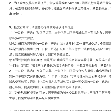
2、为了避免交易域名因滥用、争议等导致serverhold，因历史行为导致不
息，检查域名能否解析、备案等，避免影响购买后的正常使用。域名购买后，
承担责任。
3、提交订单时，请您务必仔细核对确认订单信息。
1）“一口价（严选）”类型的订单，出售信息由阿里云域名用户直接发布，阿
款等多种方式付款。
域名注册商为阿里云的一口价（严选）域名通常1个工作日完成交易，个别情
域名注册商非阿里云的一口价（严选）域名下单支付后，域名持有人须在10
易；若卖家未按时转入域名，则订单失败退款。
您可通过控制台-域名服务-我是买家-我购买的域名列表查看进展。购买成功后
“一口价（严选）”域名所示价格仅为域名购买价格，不包含其他服务，域名介
2）“一口价（优选）”类型的订单，出售信息由阿里云合作方提供，出售到期
实际订单结算支付价格为准。“一口价（优选）”订单可使用阿里云账号余额、
域名仍可购买，通常15个工作日左右完成购买；部分可交易的一口价（优选）
耐心等待。购买成功后，可在控制台费用中心申请发票。
3）“带价PUSH”类型的订单，阿里云仅为域名交易提供平台，不能使用阿
发票，如需发票请直接与域名卖家联系