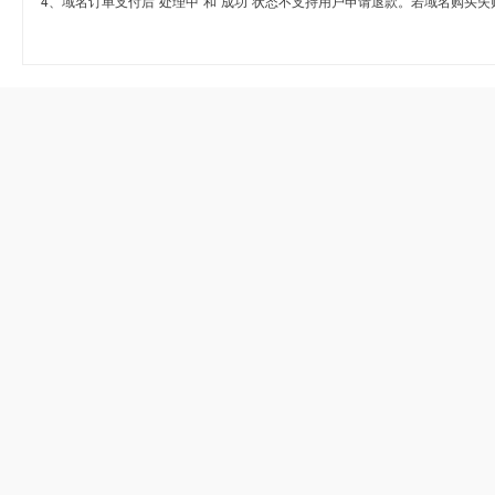
4、域名订单支付后“处理中”和“成功”状态不支持用户申请退款。若域名购