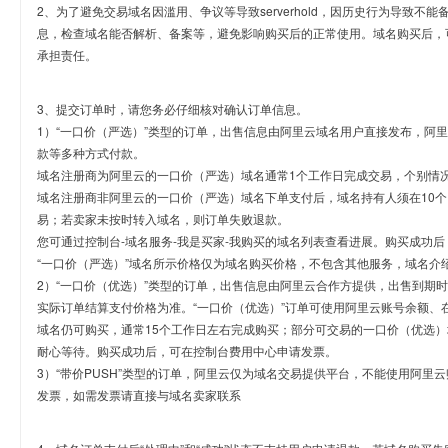
2、为了避免交易域名因滥用、争议等导致serverhold，因历史行为导致不
息，检查域名能否解析、备案等，避免影响购买后的正常使用。域名购买后，
承担责任。
3、提交订单时，请您务必仔细核对确认订单信息。
1）“一口价（严选）”类型的订单，出售信息由阿里云域名用户直接发布，阿
款等多种方式付款。
域名注册商为阿里云的一口价（严选）域名通常1个工作日完成交易，个别情
域名注册商非阿里云的一口价（严选）域名下单支付后，域名持有人须在10
易；若卖家未按时转入域名，则订单失败退款。
您可通过控制台-域名服务-我是买家-我购买的域名列表查看进展。购买成功后
“一口价（严选）”域名所示价格仅为域名购买价格，不包含其他服务，域名介
2）“一口价（优选）”类型的订单，出售信息由阿里云合作方提供，出售到期
实际订单结算支付价格为准。“一口价（优选）”订单可使用阿里云账号余额、
域名仍可购买，通常15个工作日左右完成购买；部分可交易的一口价（优选）
耐心等待。购买成功后，可在控制台费用中心申请发票。
3）“带价PUSH”类型的订单，阿里云仅为域名交易提供平台，不能使用阿
发票，如需发票请直接与域名卖家联系