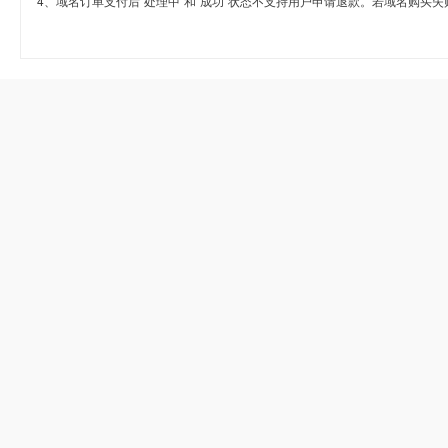
4、域名订单支付后“处理中”和“成功”状态不支持用户申请退款。若域名购