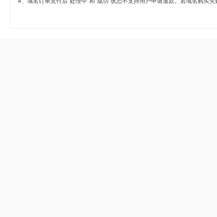
4、域名订单支付后“处理中”和“成功”状态不支持用户申请退款。若域名购