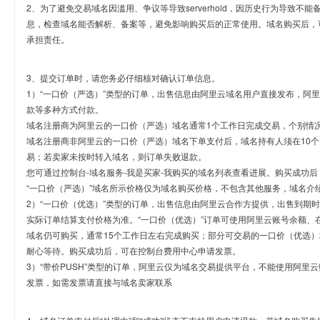
2、为了避免交易域名因滥用、争议等导致serverhold，因历史行为导致不
息，检查域名能否解析、备案等，避免影响购买后的正常使用。域名购买后，
承担责任。
3、提交订单时，请您务必仔细核对确认订单信息。
1）“一口价（严选）”类型的订单，出售信息由阿里云域名用户直接发布，阿
款等多种方式付款。
域名注册商为阿里云的一口价（严选）域名通常1个工作日完成交易，个别情
域名注册商非阿里云的一口价（严选）域名下单支付后，域名持有人须在10
易；若卖家未按时转入域名，则订单失败退款。
您可通过控制台-域名服务-我是买家-我购买的域名列表查看进展。购买成功后
“一口价（严选）”域名所示价格仅为域名购买价格，不包含其他服务，域名介
2）“一口价（优选）”类型的订单，出售信息由阿里云合作方提供，出售到期
实际订单结算支付价格为准。“一口价（优选）”订单可使用阿里云账号余额、
域名仍可购买，通常15个工作日左右完成购买；部分可交易的一口价（优选）
耐心等待。购买成功后，可在控制台费用中心申请发票。
3）“带价PUSH”类型的订单，阿里云仅为域名交易提供平台，不能使用阿
发票，如需发票请直接与域名卖家联系