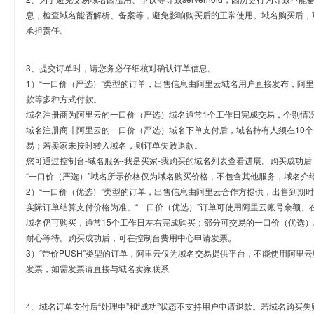
息，检查域名能否解析、备案等，避免影响购买后的正常使用。域名购买后，
承担责任。
3、提交订单时，请您务必仔细核对确认订单信息。
1）“一口价（严选）”类型的订单，出售信息由阿里云域名用户直接发布，阿
款等多种方式付款。
域名注册商为阿里云的一口价（严选）域名通常1个工作日完成交易，个别情
域名注册商非阿里云的一口价（严选）域名下单支付后，域名持有人须在10
易；若卖家未按时转入域名，则订单失败退款。
您可通过控制台-域名服务-我是买家-我购买的域名列表查看进展。购买成功后
“一口价（严选）”域名所示价格仅为域名购买价格，不包含其他服务，域名介
2）“一口价（优选）”类型的订单，出售信息由阿里云合作方提供，出售到期
实际订单结算支付价格为准。“一口价（优选）”订单可使用阿里云账号余额、
域名仍可购买，通常15个工作日左右完成购买；部分可交易的一口价（优选）
耐心等待。购买成功后，可在控制台费用中心申请发票。
3）“带价PUSH”类型的订单，阿里云仅为域名交易提供平台，不能使用阿
发票，如需发票请直接与域名卖家联系
4、域名订单支付后“处理中”和“成功”状态不支持用户申请退款。若域名购