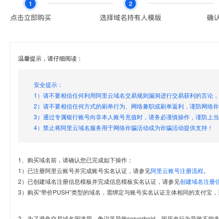
温馨提示，请仔细阅读：
安全提示：
1）请不要相信任何利用阿里云域名交易规则漏洞进行交易获利的言论
2）请不要相信任何方式的刷单行为、网络兼职或刷单返利，谨防网络
3）通过专属银行账号向非本人账号充值时，请务必谨慎操作，谨防上
4）禁止将阿里云域名服务用于网络诈骗活动或为诈骗活动提供支持！
1、购买域名前，请确认您已完成如下操作：
1）已注册阿里云账号并完成账号实名认证，请参见
阿里云账号注册流程
。
2）已创建域名注册信息模板并完成信息模板实名认证，请参见
创建域名注册
3）购买“带价PUSH”类型的域名，需绑定与账号实名认证主体相同的支付宝，
2、为了避免交易域名因滥用、争议等导致serverhold，因历史行为导致不