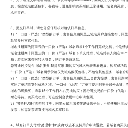
息，检查域名能否解析、备案等，避免影响购买后的正常使用。域名购买后，
承担责任。
3、提交订单时，请您务必仔细核对确认订单信息。
1）“一口价（严选）”类型的订单，出售信息由阿里云域名用户直接发布，阿
款等多种方式付款。
域名注册商为阿里云的一口价（严选）域名通常1个工作日完成交易，个别情
域名注册商非阿里云的一口价（严选）域名下单支付后，域名持有人须在10
易；若卖家未按时转入域名，则订单失败退款。
您可通过控制台-域名服务-我是买家-我购买的域名列表查看进展。购买成功后
“一口价（严选）”域名所示价格仅为域名购买价格，不包含其他服务，域名介
2）“一口价（优选）”类型的订单，出售信息由阿里云合作方提供，出售到期
实际订单结算支付价格为准。“一口价（优选）”订单可使用阿里云账号余额、
域名仍可购买，通常15个工作日左右完成购买；部分可交易的一口价（优选）
耐心等待。购买成功后，可在控制台费用中心申请发票。
3）“带价PUSH”类型的订单，阿里云仅为域名交易提供平台，不能使用阿
发票，如需发票请直接与域名卖家联系
4、域名订单支付后“处理中”和“成功”状态不支持用户申请退款。若域名购