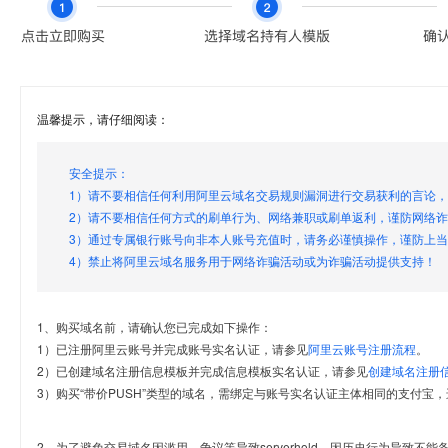
温馨提示，请仔细阅读：
安全提示：
1）请不要相信任何利用阿里云域名交易规则漏洞进行交易获利的言论
2）请不要相信任何方式的刷单行为、网络兼职或刷单返利，谨防网络
3）通过专属银行账号向非本人账号充值时，请务必谨慎操作，谨防上
4）禁止将阿里云域名服务用于网络诈骗活动或为诈骗活动提供支持！
1、购买域名前，请确认您已完成如下操作：
1）已注册阿里云账号并完成账号实名认证，请参见
阿里云账号注册流程
。
2）已创建域名注册信息模板并完成信息模板实名认证，请参见
创建域名注册
3）购买“带价PUSH”类型的域名，需绑定与账号实名认证主体相同的支付宝，
2、为了避免交易域名因滥用、争议等导致serverhold，因历史行为导致不