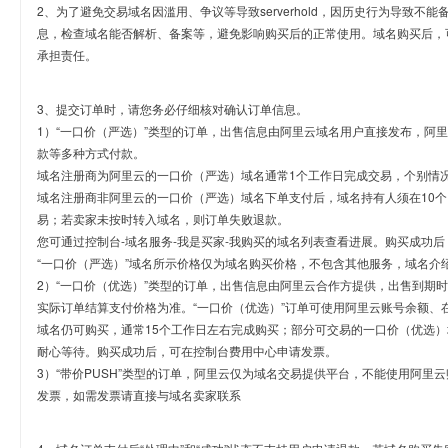
2、为了避免交易域名因滥用、争议等导致serverhold，因历史行为导致不
息，检查域名能否解析、备案等，避免影响购买后的正常使用。域名购买后，
承担责任。
3、提交订单时，请您务必仔细核对确认订单信息。
1）“一口价（严选）”类型的订单，出售信息由阿里云域名用户直接发布，阿
款等多种方式付款。
域名注册商为阿里云的一口价（严选）域名通常1个工作日完成交易，个别情
域名注册商非阿里云的一口价（严选）域名下单支付后，域名持有人须在10
易；若卖家未按时转入域名，则订单失败退款。
您可通过控制台-域名服务-我是买家-我购买的域名列表查看进展。购买成功后
“一口价（严选）”域名所示价格仅为域名购买价格，不包含其他服务，域名介
2）“一口价（优选）”类型的订单，出售信息由阿里云合作方提供，出售到期
实际订单结算支付价格为准。“一口价（优选）”订单可使用阿里云账号余额、
域名仍可购买，通常15个工作日左右完成购买；部分可交易的一口价（优选）
耐心等待。购买成功后，可在控制台费用中心申请发票。
3）“带价PUSH”类型的订单，阿里云仅为域名交易提供平台，不能使用阿
发票，如需发票请直接与域名卖家联系