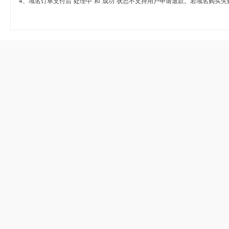
4、域名订单支付后“处理中”和“成功”状态不支持用户申请退款。若域名购