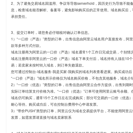
2、为了避免交易域名因滥用、争议等导致serverhold，因历史行为导致不
息，检查域名能否解析、备案等，避免影响购买后的正常使用。域名购买后，
承担责任。
3、提交订单时，请您务必仔细核对确认订单信息。
1）“一口价（严选）”类型的订单，出售信息由阿里云域名用户直接发布，阿
款等多种方式付款。
域名注册商为阿里云的一口价（严选）域名通常1个工作日完成交易，个别情
域名注册商非阿里云的一口价（严选）域名下单支付后，域名持有人须在10
易；若卖家未按时转入域名，则订单失败退款。
您可通过控制台-域名服务-我是买家-我购买的域名列表查看进展。购买成功后
“一口价（严选）”域名所示价格仅为域名购买价格，不包含其他服务，域名介
2）“一口价（优选）”类型的订单，出售信息由阿里云合作方提供，出售到期
实际订单结算支付价格为准。“一口价（优选）”订单可使用阿里云账号余额、
域名仍可购买，通常15个工作日左右完成购买；部分可交易的一口价（优选）
耐心等待。购买成功后，可在控制台费用中心申请发票。
3）“带价PUSH”类型的订单，阿里云仅为域名交易提供平台，不能使用阿
发票，如需发票请直接与域名卖家联系