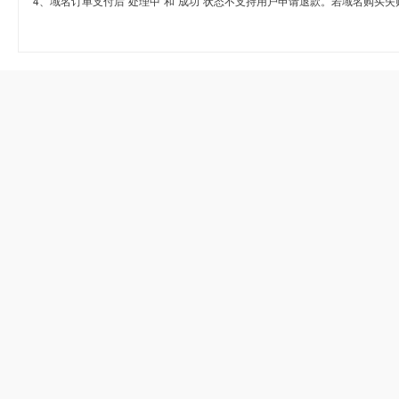
4、域名订单支付后“处理中”和“成功”状态不支持用户申请退款。若域名购