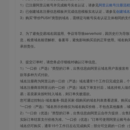
1）已注册阿里云账号并完成账号实名认证，请参见
阿里云账号注册流程
2）已创建域名注册信息模板并完成信息模板实名认证，请参见
创建域名
3）购买“带价PUSH”类型的域名，需绑定与账号实名认证主体相同的支
2、为了避免交易域名因滥用、争议等导致serverhold，因历史行为
息，检查域名能否解析、备案等，避免影响购买后的正常使用。域名购
承担责任。
3、提交订单时，请您务必仔细核对确认订单信息。
1）“一口价（严选）”类型的订单，出售信息由阿里云域名用户直接发
款等多种方式付款。
域名注册商为阿里云的一口价（严选）域名通常1个工作日完成交易，个
域名注册商非阿里云的一口价（严选）域名下单支付后，域名持有人须在
易；若卖家未按时转入域名，则订单失败退款。
您可通过控制台-域名服务-我是买家-我购买的域名列表查看进展。购买
“一口价（严选）”域名所示价格仅为域名购买价格，不包含其他服务，
2）“一口价（优选）”类型的订单，出售信息由阿里云合作方提供，出
实际订单结算支付价格为准。“一口价（优选）”订单可使用阿里云账号
域名仍可购买，通常15个工作日左右完成购买；部分可交易的一口价（