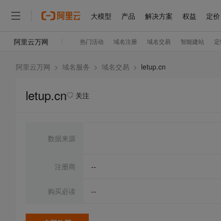
阿里云万网
>
域名服务
>
域名交易
>
letup.cn
letup.cn
关注
数据来源
注册商
--
购买必读
--