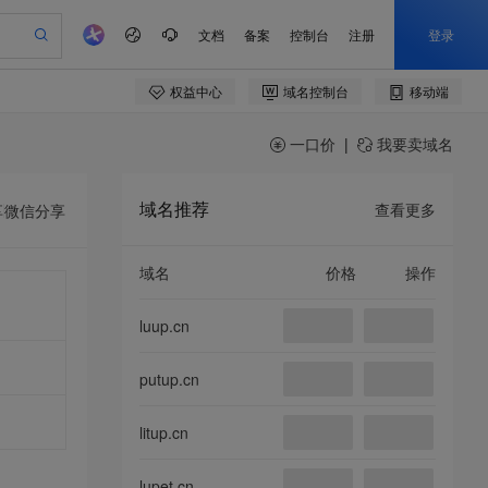
一口价
|
我要卖域名
域名推荐
查看更多
享
微信分享
域名
价格
操作
luup.cn
putup.cn
litup.cn
lupet.cn