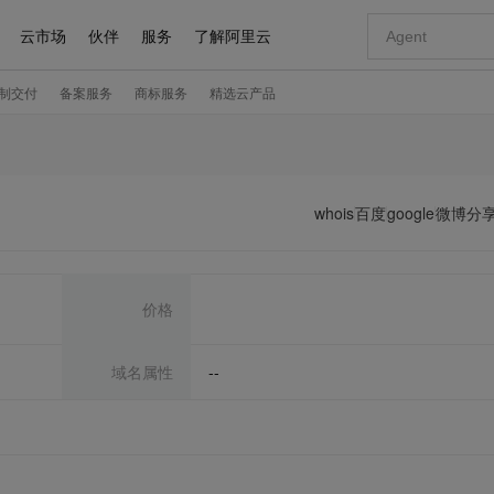
whois
百度
google
微博分
价格
域名属性
--