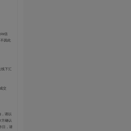
is信
云不因此
及线下汇
成交
响，请以
作方确认
作日，请