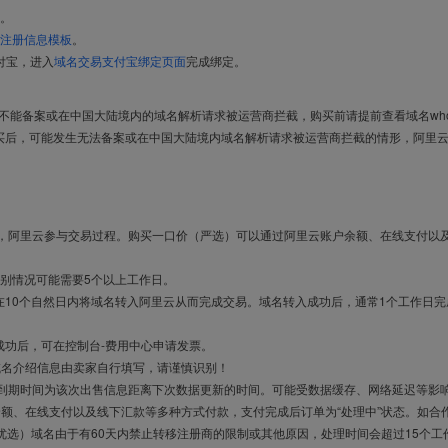
。
注册信息模板
。
付宝，进入
域名交易支付宝绑定页面
完成绑定。
导致不能备案或在中国大陆境内的域名解析请求被运营商拦截，购买前请提前查看域名who
买后，可能发生无法备案或在中国大陆境内域名解析请求被运营商拦截的情形，阿里
布，阿里云参与交易过程。购买一口价（严选）可以通过阿里云账户余额、在线支付以
别情况可能需要5个以上工作日。
10个自然日内将域名转入阿里云从而完成交易。域名转入成功后，通常1个工作日完
成功后，可在控制台-费用中心申请发票。
域名介绍信息由卖家自行填写，请谨慎识别！
售到期时间为该次出售信息距离下次数据更新的时间。可能受数据缓存、网络延迟等影
余额、在线支付以及线下汇款等多种方式付款，支付完成后订单为“处理中”状态。如合
优选）域名由于有60天内禁止转移注册商的限制或其他原因，处理时间会超过15个工