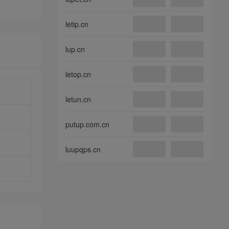
letip.cn
lup.cn
letop.cn
letun.cn
putup.com.cn
luupqps.cn