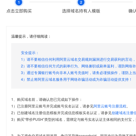
温馨提示，请仔细阅读：
安全提示：
1）请不要相信任何利用阿里云域名交易规则漏洞进行交易获利的言论
2）请不要相信任何方式的刷单行为、网络兼职或刷单返利，谨防网络
3）通过专属银行账号向非本人账号充值时，请务必谨慎操作，谨防上
4）禁止将阿里云域名服务用于网络诈骗活动或为诈骗活动提供支持！
1、购买域名前，请确认您已完成如下操作：
1）已注册阿里云账号并完成账号实名认证，请参见
阿里云账号注册流程
。
2）已创建域名注册信息模板并完成信息模板实名认证，请参见
创建域名注册
3）购买“带价PUSH”类型的域名，需绑定与账号实名认证主体相同的支付宝，
2、为了避免交易域名因滥用、争议等导致serverhold，因历史行为导致不