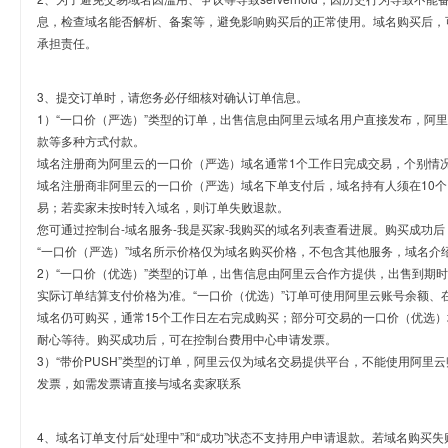
息，检查域名能否解析、备案等，避免影响购买后的正常使用。域名购买后，
承担责任。
3、提交订单时，请您务必仔细核对确认订单信息。
1）“一口价（严选）”类型的订单，出售信息由阿里云域名用户直接发布，阿
款等多种方式付款。
域名注册商为阿里云的一口价（严选）域名通常1个工作日完成交易，个别情
域名注册商非阿里云的一口价（严选）域名下单支付后，域名持有人须在10
易；若卖家未按时转入域名，则订单失败退款。
您可通过控制台-域名服务-我是买家-我购买的域名列表查看进展。购买成功后
“一口价（严选）”域名所示价格仅为域名购买价格，不包含其他服务，域名介
2）“一口价（优选）”类型的订单，出售信息由阿里云合作方提供，出售到期
实际订单结算支付价格为准。“一口价（优选）”订单可使用阿里云账号余额、
域名仍可购买，通常15个工作日左右完成购买；部分可交易的一口价（优选）
耐心等待。购买成功后，可在控制台费用中心申请发票。
3）“带价PUSH”类型的订单，阿里云仅为域名交易提供平台，不能使用阿
发票，如需发票请直接与域名卖家联系
4、域名订单支付后“处理中”和“成功”状态不支持用户申请退款。若域名购