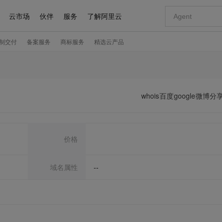
whois
百度
google
微博分
价格
域名属性
--