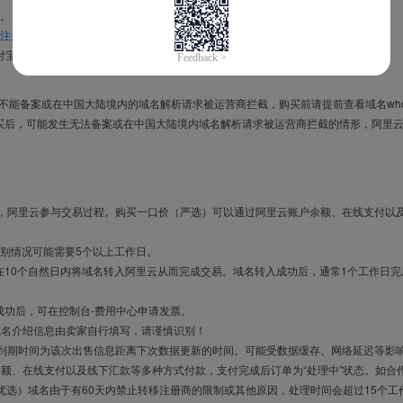
。
注册信息模板
。
付宝，进入
域名交易支付宝绑定页面
完成绑定。
导致不能备案或在中国大陆境内的域名解析请求被运营商拦截，购买前请提前查看域名who
买后，可能发生无法备案或在中国大陆境内域名解析请求被运营商拦截的情形，阿里
布，阿里云参与交易过程。购买一口价（严选）可以通过阿里云账户余额、在线支付以
别情况可能需要5个以上工作日。
10个自然日内将域名转入阿里云从而完成交易。域名转入成功后，通常1个工作日完
成功后，可在控制台-费用中心申请发票。
域名介绍信息由卖家自行填写，请谨慎识别！
售到期时间为该次出售信息距离下次数据更新的时间。可能受数据缓存、网络延迟等影
余额、在线支付以及线下汇款等多种方式付款，支付完成后订单为“处理中”状态。如合
优选）域名由于有60天内禁止转移注册商的限制或其他原因，处理时间会超过15个工