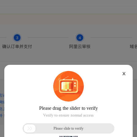
X
言论，谨防上当受骗！
网络诈骗！
防上当受骗！
持！