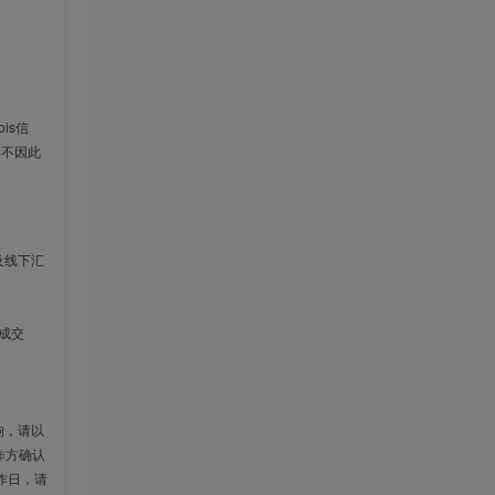
is信
云不因此
及线下汇
成交
响，请以
作方确认
作日，请