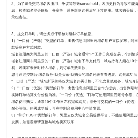
2、为了避免交易域名因滥用、争议等导致serverhold，因历史行为导致不
息，检查域名能否解析、备案等，避免影响购买后的正常使用。域名购买后，
承担责任。
3、提交订单时，请您务必仔细核对确认订单信息。
1）“一口价（严选）”类型的订单，出售信息由阿里云域名用户直接发布，阿
款等多种方式付款。
域名注册商为阿里云的一口价（严选）域名通常1个工作日完成交易，个别情
域名注册商非阿里云的一口价（严选）域名下单支付后，域名持有人须在10
易；若卖家未按时转入域名，则订单失败退款。
您可通过控制台-域名服务-我是买家-我购买的域名列表查看进展。购买成功后
“一口价（严选）”域名所示价格仅为域名购买价格，不包含其他服务，域名介
2）“一口价（优选）”类型的订单，出售信息由阿里云合作方提供，出售到期
实际订单结算支付价格为准。“一口价（优选）”订单可使用阿里云账号余额、
域名仍可购买，通常15个工作日左右完成购买；部分可交易的一口价（优选）
耐心等待。购买成功后，可在控制台费用中心申请发票。
3）“带价PUSH”类型的订单，阿里云仅为域名交易提供平台，不能使用阿
发票，如需发票请直接与域名卖家联系