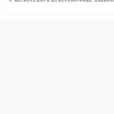
4、域名订单支付后“处理中”和“成功”状态不支持用户申请退款。若域名购