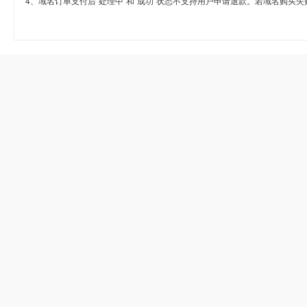
4、域名订单支付后“处理中”和“成功”状态不支持用户申请退款。若域名购