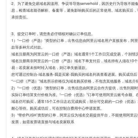
2、为了避免交易域名因滥用、争议等导致serverhold，因历史行为导致不
息，检查域名能否解析、备案等，避免影响购买后的正常使用。域名购买后，
承担责任。
3、提交订单时，请您务必仔细核对确认订单信息。
1）“一口价（严选）”类型的订单，出售信息由阿里云域名用户直接发布，阿
款等多种方式付款。
域名注册商为阿里云的一口价（严选）域名通常1个工作日完成交易，个别情
域名注册商非阿里云的一口价（严选）域名下单支付后，域名持有人须在10
易；若卖家未按时转入域名，则订单失败退款。
您可通过控制台-域名服务-我是买家-我购买的域名列表查看进展。购买成功后
“一口价（严选）”域名所示价格仅为域名购买价格，不包含其他服务，域名介
2）“一口价（优选）”类型的订单，出售信息由阿里云合作方提供，出售到期
实际订单结算支付价格为准。“一口价（优选）”订单可使用阿里云账号余额、
域名仍可购买，通常15个工作日左右完成购买；部分可交易的一口价（优选）
耐心等待。购买成功后，可在控制台费用中心申请发票。
3）“带价PUSH”类型的订单，阿里云仅为域名交易提供平台，不能使用阿
发票，如需发票请直接与域名卖家联系