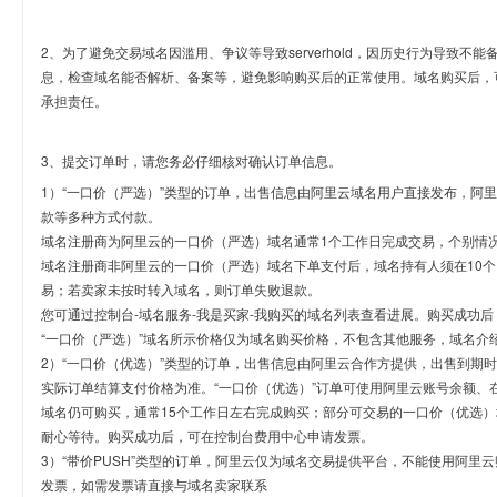
2、为了避免交易域名因滥用、争议等导致serverhold，因历史行为导致不
息，检查域名能否解析、备案等，避免影响购买后的正常使用。域名购买后，
承担责任。
3、提交订单时，请您务必仔细核对确认订单信息。
1）“一口价（严选）”类型的订单，出售信息由阿里云域名用户直接发布，阿
款等多种方式付款。
域名注册商为阿里云的一口价（严选）域名通常1个工作日完成交易，个别情
域名注册商非阿里云的一口价（严选）域名下单支付后，域名持有人须在10
易；若卖家未按时转入域名，则订单失败退款。
您可通过控制台-域名服务-我是买家-我购买的域名列表查看进展。购买成功后
“一口价（严选）”域名所示价格仅为域名购买价格，不包含其他服务，域名介
2）“一口价（优选）”类型的订单，出售信息由阿里云合作方提供，出售到期
实际订单结算支付价格为准。“一口价（优选）”订单可使用阿里云账号余额、
域名仍可购买，通常15个工作日左右完成购买；部分可交易的一口价（优选）
耐心等待。购买成功后，可在控制台费用中心申请发票。
3）“带价PUSH”类型的订单，阿里云仅为域名交易提供平台，不能使用阿
发票，如需发票请直接与域名卖家联系