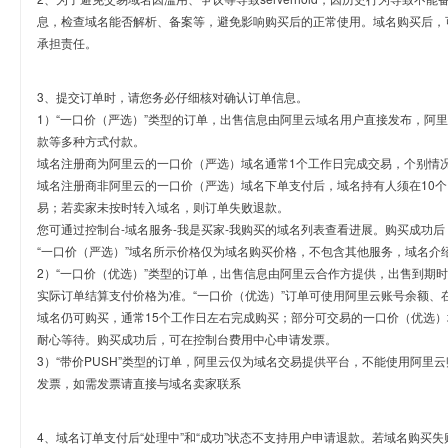
息，检查域名能否解析、备案等，避免影响购买后的正常使用。域名购买后，
承担责任。
3、提交订单时，请您务必仔细核对确认订单信息。
1）“一口价（严选）”类型的订单，出售信息由阿里云域名用户直接发布，阿
款等多种方式付款。
域名注册商为阿里云的一口价（严选）域名通常1个工作日完成交易，个别情
域名注册商非阿里云的一口价（严选）域名下单支付后，域名持有人须在10
易；若卖家未按时转入域名，则订单失败退款。
您可通过控制台-域名服务-我是买家-我购买的域名列表查看进展。购买成功后
“一口价（严选）”域名所示价格仅为域名购买价格，不包含其他服务，域名介
2）“一口价（优选）”类型的订单，出售信息由阿里云合作方提供，出售到期
实际订单结算支付价格为准。“一口价（优选）”订单可使用阿里云账号余额、
域名仍可购买，通常15个工作日左右完成购买；部分可交易的一口价（优选）
耐心等待。购买成功后，可在控制台费用中心申请发票。
3）“带价PUSH”类型的订单，阿里云仅为域名交易提供平台，不能使用阿
发票，如需发票请直接与域名卖家联系
4、域名订单支付后“处理中”和“成功”状态不支持用户申请退款。若域名购