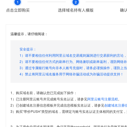
温馨提示，请仔细阅读：
安全提示：
1）请不要相信任何利用阿里云域名交易规则漏洞进行交易获利的言论
2）请不要相信任何方式的刷单行为、网络兼职或刷单返利，谨防网络
3）通过专属银行账号向非本人账号充值时，请务必谨慎操作，谨防上
4）禁止将阿里云域名服务用于网络诈骗活动或为诈骗活动提供支持！
1、购买域名前，请确认您已完成如下操作：
1）已注册阿里云账号并完成账号实名认证，请参见
阿里云账号注册流程
。
2）已创建域名注册信息模板并完成信息模板实名认证，请参见
创建域名注册
3）购买“带价PUSH”类型的域名，需绑定与账号实名认证主体相同的支付宝，
2、为了避免交易域名因滥用、争议等导致serverhold，因历史行为导致不