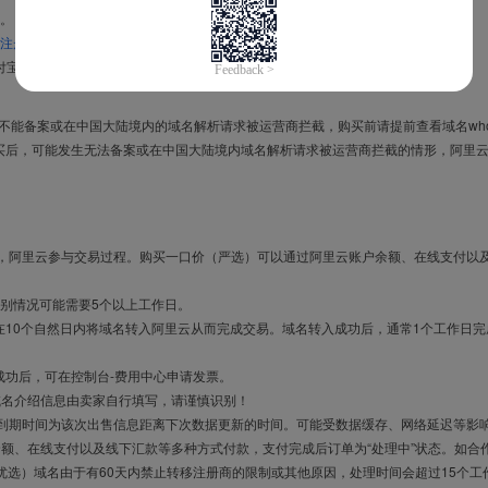
。
注册信息模板
。
付宝，进入
域名交易支付宝绑定页面
完成绑定。
导致不能备案或在中国大陆境内的域名解析请求被运营商拦截，购买前请提前查看域名who
买后，可能发生无法备案或在中国大陆境内域名解析请求被运营商拦截的情形，阿里
布，阿里云参与交易过程。购买一口价（严选）可以通过阿里云账户余额、在线支付以
别情况可能需要5个以上工作日。
10个自然日内将域名转入阿里云从而完成交易。域名转入成功后，通常1个工作日完
成功后，可在控制台-费用中心申请发票。
域名介绍信息由卖家自行填写，请谨慎识别！
售到期时间为该次出售信息距离下次数据更新的时间。可能受数据缓存、网络延迟等影
余额、在线支付以及线下汇款等多种方式付款，支付完成后订单为“处理中”状态。如合
优选）域名由于有60天内禁止转移注册商的限制或其他原因，处理时间会超过15个工