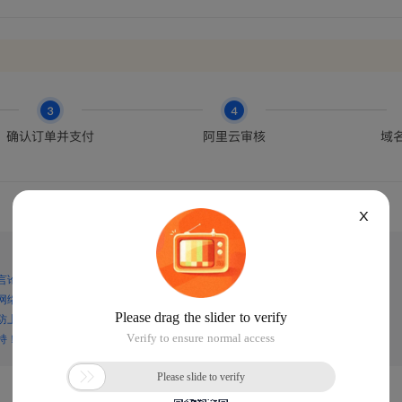
X
言论，谨防上当受骗！
网络诈骗！
防上当受骗！
持！