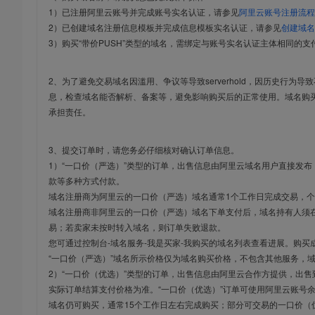
1）已注册阿里云账号并完成账号实名认证，请参见
阿里云账号注册流程
2）已创建域名注册信息模板并完成信息模板实名认证，请参见
创建域名
3）购买“带价PUSH”类型的域名，需绑定与账号实名认证主体相同的支
2、为了避免交易域名因滥用、争议等导致serverhold，因历史行为
息，检查域名能否解析、备案等，避免影响购买后的正常使用。域名购
承担责任。
3、提交订单时，请您务必仔细核对确认订单信息。
1）“一口价（严选）”类型的订单，出售信息由阿里云域名用户直接发
款等多种方式付款。
域名注册商为阿里云的一口价（严选）域名通常1个工作日完成交易，个
域名注册商非阿里云的一口价（严选）域名下单支付后，域名持有人须在
易；若卖家未按时转入域名，则订单失败退款。
您可通过控制台-域名服务-我是买家-我购买的域名列表查看进展。购买
“一口价（严选）”域名所示价格仅为域名购买价格，不包含其他服务，
2）“一口价（优选）”类型的订单，出售信息由阿里云合作方提供，出
实际订单结算支付价格为准。“一口价（优选）”订单可使用阿里云账号
域名仍可购买，通常15个工作日左右完成购买；部分可交易的一口价（