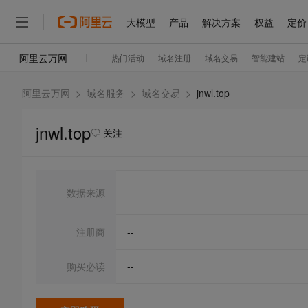
阿里云万网
>
域名服务
>
域名交易
>
jnwl.top
jnwl.top
关注
数据来源
注册商
--
购买必读
--