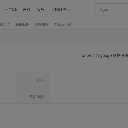
whois
百度
google
微博分
价格
域名属性
--