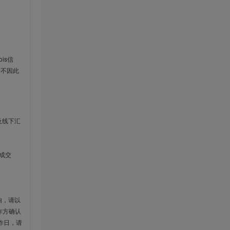
is信
云不因此
及线下汇
成交
响，请以
作方确认
作日，请