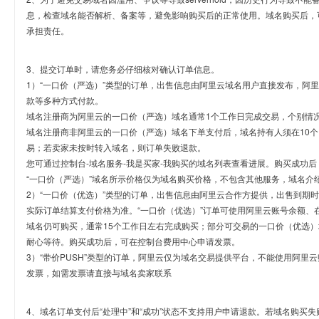
息，检查域名能否解析、备案等，避免影响购买后的正常使用。域名购买后，
承担责任。
3、提交订单时，请您务必仔细核对确认订单信息。
1）“一口价（严选）”类型的订单，出售信息由阿里云域名用户直接发布，阿
款等多种方式付款。
域名注册商为阿里云的一口价（严选）域名通常1个工作日完成交易，个别情
域名注册商非阿里云的一口价（严选）域名下单支付后，域名持有人须在10
易；若卖家未按时转入域名，则订单失败退款。
您可通过控制台-域名服务-我是买家-我购买的域名列表查看进展。购买成功后
“一口价（严选）”域名所示价格仅为域名购买价格，不包含其他服务，域名介
2）“一口价（优选）”类型的订单，出售信息由阿里云合作方提供，出售到期
实际订单结算支付价格为准。“一口价（优选）”订单可使用阿里云账号余额、
域名仍可购买，通常15个工作日左右完成购买；部分可交易的一口价（优选）
耐心等待。购买成功后，可在控制台费用中心申请发票。
3）“带价PUSH”类型的订单，阿里云仅为域名交易提供平台，不能使用阿
发票，如需发票请直接与域名卖家联系
4、域名订单支付后“处理中”和“成功”状态不支持用户申请退款。若域名购