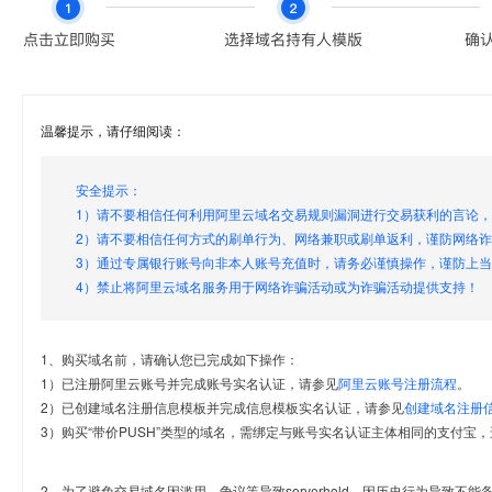
温馨提示，请仔细阅读：
安全提示：
1）请不要相信任何利用阿里云域名交易规则漏洞进行交易获利的言论
2）请不要相信任何方式的刷单行为、网络兼职或刷单返利，谨防网络
3）通过专属银行账号向非本人账号充值时，请务必谨慎操作，谨防上
4）禁止将阿里云域名服务用于网络诈骗活动或为诈骗活动提供支持！
1、购买域名前，请确认您已完成如下操作：
1）已注册阿里云账号并完成账号实名认证，请参见
阿里云账号注册流程
。
2）已创建域名注册信息模板并完成信息模板实名认证，请参见
创建域名注册
3）购买“带价PUSH”类型的域名，需绑定与账号实名认证主体相同的支付宝，
2、为了避免交易域名因滥用、争议等导致serverhold，因历史行为导致不