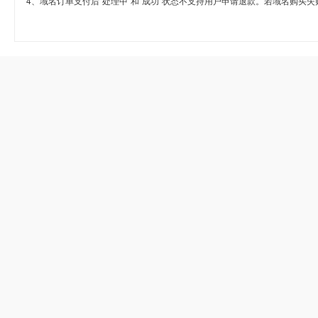
4、域名订单支付后“处理中”和“成功”状态不支持用户申请退款。若域名购