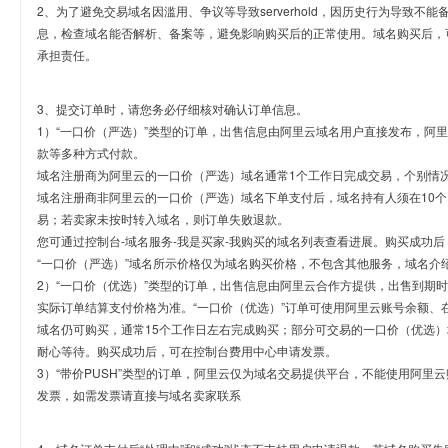
2、为了避免交易域名因滥用、争议等导致serverhold，因历史行为导致不
息，检查域名能否解析、备案等，避免影响购买后的正常使用。域名购买后，
承担责任。
3、提交订单时，请您务必仔细核对确认订单信息。
1）“一口价（严选）”类型的订单，出售信息由阿里云域名用户直接发布，阿
款等多种方式付款。
域名注册商为阿里云的一口价（严选）域名通常1个工作日完成交易，个别情
域名注册商非阿里云的一口价（严选）域名下单支付后，域名持有人须在10
易；若卖家未按时转入域名，则订单失败退款。
您可通过控制台-域名服务-我是买家-我购买的域名列表查看进展。购买成功后
“一口价（严选）”域名所示价格仅为域名购买价格，不包含其他服务，域名介
2）“一口价（优选）”类型的订单，出售信息由阿里云合作方提供，出售到期
实际订单结算支付价格为准。“一口价（优选）”订单可使用阿里云账号余额、
域名仍可购买，通常15个工作日左右完成购买；部分可交易的一口价（优选）
耐心等待。购买成功后，可在控制台费用中心申请发票。
3）“带价PUSH”类型的订单，阿里云仅为域名交易提供平台，不能使用阿
发票，如需发票请直接与域名卖家联系