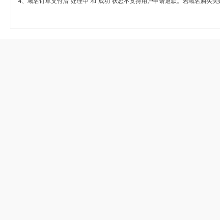
4、域名订单支付后“处理中”和“成功”状态不支持用户申请退款。若域名购