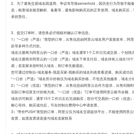
2、为了避免交易域名因滥用、争议等导致serverhold，因历史行为导致不
息，检查域名能否解析、备案等，避免影响购买后的正常使用。域名购买后，
承担责任。
3、提交订单时，请您务必仔细核对确认订单信息。
1）“一口价（严选）”类型的订单，出售信息由阿里云域名用户直接发布，阿
款等多种方式付款。
域名注册商为阿里云的一口价（严选）域名通常1个工作日完成交易，个别情
域名注册商非阿里云的一口价（严选）域名下单支付后，域名持有人须在10
易；若卖家未按时转入域名，则订单失败退款。
您可通过控制台-域名服务-我是买家-我购买的域名列表查看进展。购买成功后
“一口价（严选）”域名所示价格仅为域名购买价格，不包含其他服务，域名介
2）“一口价（优选）”类型的订单，出售信息由阿里云合作方提供，出售到期
实际订单结算支付价格为准。“一口价（优选）”订单可使用阿里云账号余额、
域名仍可购买，通常15个工作日左右完成购买；部分可交易的一口价（优选）
耐心等待。购买成功后，可在控制台费用中心申请发票。
3）“带价PUSH”类型的订单，阿里云仅为域名交易提供平台，不能使用阿
发票，如需发票请直接与域名卖家联系