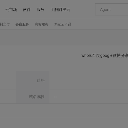
whois
百度
google
微博分
价格
域名属性
--