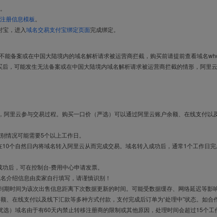
。
注册信息模板
。
付宝，进入
域名交易支付宝绑定页面
完成绑定。
导致不能备案或在中国大陆境内的域名解析请求被运营商拦截，购买前请提前查看域名who
买后，可能发生无法备案或在中国大陆境内域名解析请求被运营商拦截的情形，阿里
布，阿里云参与交易过程。购买一口价（严选）可以通过阿里云账户余额、在线支付以
别情况可能需要5个以上工作日。
10个自然日内将域名转入阿里云从而完成交易。域名转入成功后，通常1个工作日完
成功后，可在控制台-费用中心申请发票。
域名介绍信息由卖家自行填写，请谨慎识别！
售到期时间为该次出售信息距离下次数据更新的时间。可能受数据缓存、网络延迟等影
余额、在线支付以及线下汇款等多种方式付款，支付完成后订单为“处理中”状态。如合
优选）域名由于有60天内禁止转移注册商的限制或其他原因，处理时间会超过15个工