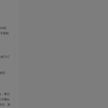
is信
云不因此
及线下汇
成交
响，请以
作方确认
作日，请