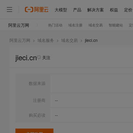
阿里云万网
>
域名服务
>
域名交易
>
jieci.cn
jieci.cn
关注
数据来源
注册商
--
购买必读
--