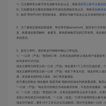
1）已注册阿里云账号并完成账号实名认证，请参见
阿里云账号注册流程
2）已创建域名注册信息模板并完成信息模板实名认证，请参见
创建域名
3）购买“带价PUSH”类型的域名，需绑定与账号实名认证主体相同的支
2、为了避免交易域名因滥用、争议等导致serverhold，因历史行为
息，检查域名能否解析、备案等，避免影响购买后的正常使用。域名购
承担责任。
3、提交订单时，请您务必仔细核对确认订单信息。
1）“一口价（严选）”类型的订单，出售信息由阿里云域名用户直接发
款等多种方式付款。
域名注册商为阿里云的一口价（严选）域名通常1个工作日完成交易，个
域名注册商非阿里云的一口价（严选）域名下单支付后，域名持有人须在
易；若卖家未按时转入域名，则订单失败退款。
您可通过控制台-域名服务-我是买家-我购买的域名列表查看进展。购买
“一口价（严选）”域名所示价格仅为域名购买价格，不包含其他服务，
2）“一口价（优选）”类型的订单，出售信息由阿里云合作方提供，出
实际订单结算支付价格为准。“一口价（优选）”订单可使用阿里云账号
域名仍可购买，通常15个工作日左右完成购买；部分可交易的一口价（