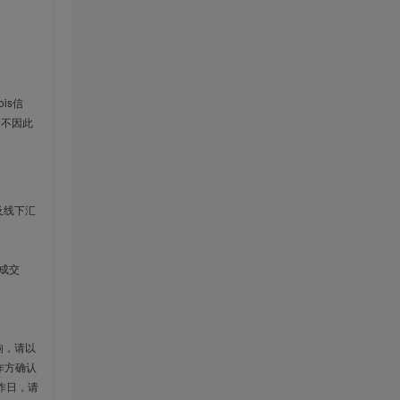
is信
云不因此
及线下汇
成交
响，请以
作方确认
作日，请