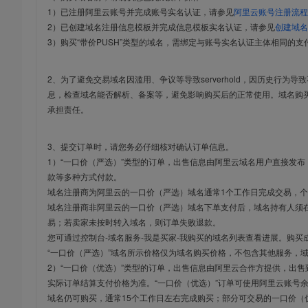
1）已注册阿里云账号并完成账号实名认证，请参见
阿里云账号注册流程
2）已创建域名注册信息模板并完成信息模板实名认证，请参见
创建域名
3）购买“带价PUSH”类型的域名，需绑定与账号实名认证主体相同的支
2、为了避免交易域名因滥用、争议等导致serverhold，因历史行为
息，检查域名能否解析、备案等，避免影响购买后的正常使用。域名购
承担责任。
3、提交订单时，请您务必仔细核对确认订单信息。
1）“一口价（严选）”类型的订单，出售信息由阿里云域名用户直接发
款等多种方式付款。
域名注册商为阿里云的一口价（严选）域名通常1个工作日完成交易，个
域名注册商非阿里云的一口价（严选）域名下单支付后，域名持有人须在
易；若卖家未按时转入域名，则订单失败退款。
您可通过控制台-域名服务-我是买家-我购买的域名列表查看进展。购买
“一口价（严选）”域名所示价格仅为域名购买价格，不包含其他服务，
2）“一口价（优选）”类型的订单，出售信息由阿里云合作方提供，出
实际订单结算支付价格为准。“一口价（优选）”订单可使用阿里云账号
域名仍可购买，通常15个工作日左右完成购买；部分可交易的一口价（