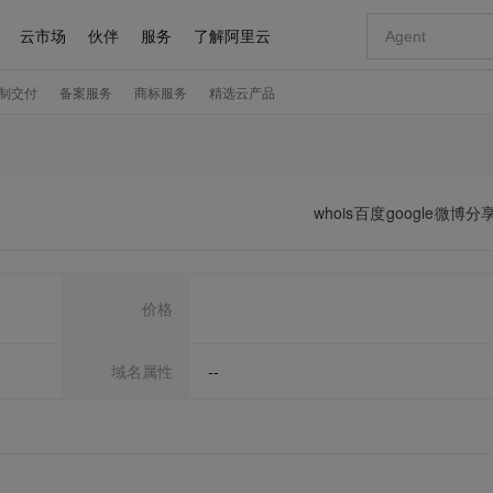
whois
百度
google
微博分
价格
域名属性
--