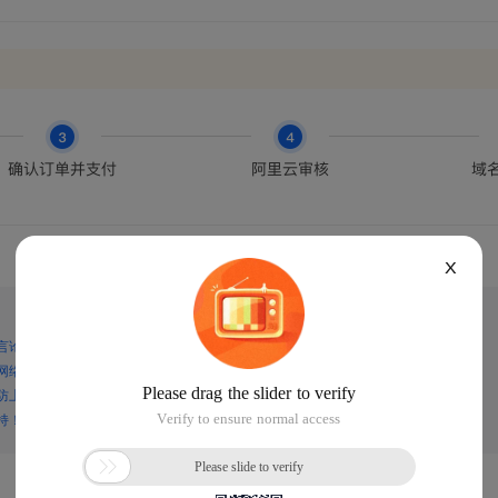
X
言论，谨防上当受骗！
网络诈骗！
防上当受骗！
持！