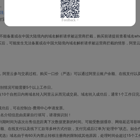
。
注册信息模板
。
付宝，进入
域名交易支付宝绑定页面
完成绑定。
导致不能备案或在中国大陆境内的域名解析请求被运营商拦截，购买前请提前查看域名who
买后，可能发生无法备案或在中国大陆境内域名解析请求被运营商拦截的情形，阿里
布，阿里云参与交易过程。购买一口价（严选）可以通过阿里云账户余额、在线支付以
别情况可能需要5个以上工作日。
10个自然日内将域名转入阿里云从而完成交易。域名转入成功后，通常1个工作日完
成功后，可在控制台-费用中心申请发票。
域名介绍信息由卖家自行填写，请谨慎识别！
售到期时间为该次出售信息距离下次数据更新的时间。可能受数据缓存、网络延迟等影
余额、在线支付以及线下汇款等多种方式付款，支付完成后订单为“处理中”状态。如合
优选）域名由于有60天内禁止转移注册商的限制或其他原因，处理时间会超过15个工