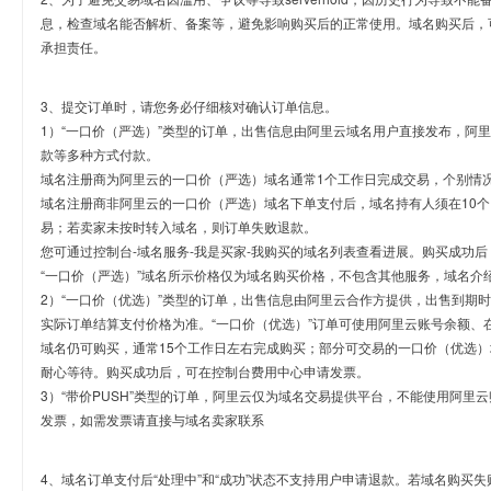
息，检查域名能否解析、备案等，避免影响购买后的正常使用。域名购买后，
承担责任。
3、提交订单时，请您务必仔细核对确认订单信息。
1）“一口价（严选）”类型的订单，出售信息由阿里云域名用户直接发布，阿
款等多种方式付款。
域名注册商为阿里云的一口价（严选）域名通常1个工作日完成交易，个别情
域名注册商非阿里云的一口价（严选）域名下单支付后，域名持有人须在10
易；若卖家未按时转入域名，则订单失败退款。
您可通过控制台-域名服务-我是买家-我购买的域名列表查看进展。购买成功后
“一口价（严选）”域名所示价格仅为域名购买价格，不包含其他服务，域名介
2）“一口价（优选）”类型的订单，出售信息由阿里云合作方提供，出售到期
实际订单结算支付价格为准。“一口价（优选）”订单可使用阿里云账号余额、
域名仍可购买，通常15个工作日左右完成购买；部分可交易的一口价（优选）
耐心等待。购买成功后，可在控制台费用中心申请发票。
3）“带价PUSH”类型的订单，阿里云仅为域名交易提供平台，不能使用阿
发票，如需发票请直接与域名卖家联系
4、域名订单支付后“处理中”和“成功”状态不支持用户申请退款。若域名购