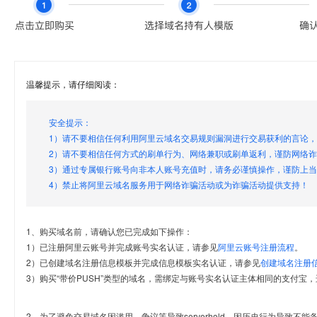
温馨提示，请仔细阅读：
安全提示：
1）请不要相信任何利用阿里云域名交易规则漏洞进行交易获利的言论
2）请不要相信任何方式的刷单行为、网络兼职或刷单返利，谨防网络
3）通过专属银行账号向非本人账号充值时，请务必谨慎操作，谨防上
4）禁止将阿里云域名服务用于网络诈骗活动或为诈骗活动提供支持！
1、购买域名前，请确认您已完成如下操作：
1）已注册阿里云账号并完成账号实名认证，请参见
阿里云账号注册流程
。
2）已创建域名注册信息模板并完成信息模板实名认证，请参见
创建域名注册
3）购买“带价PUSH”类型的域名，需绑定与账号实名认证主体相同的支付宝，
2、为了避免交易域名因滥用、争议等导致serverhold，因历史行为导致不