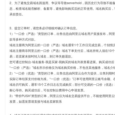
2、为了避免交易域名因滥用、争议等导致serverhold，因历史行为导致不
息，检查域名能否解析、备案等，避免影响购买后的正常使用。域名购买后，
承担责任。
3、提交订单时，请您务必仔细核对确认订单信息。
1）“一口价（严选）”类型的订单，出售信息由阿里云域名用户直接发布，阿
款等多种方式付款。
域名注册商为阿里云的一口价（严选）域名通常1个工作日完成交易，个别情
域名注册商非阿里云的一口价（严选）域名下单支付后，域名持有人须在10
易；若卖家未按时转入域名，则订单失败退款。
您可通过控制台-域名服务-我是买家-我购买的域名列表查看进展。购买成功后
“一口价（严选）”域名所示价格仅为域名购买价格，不包含其他服务，域名介
2）“一口价（优选）”类型的订单，出售信息由阿里云合作方提供，出售到期
实际订单结算支付价格为准。“一口价（优选）”订单可使用阿里云账号余额、
域名仍可购买，通常15个工作日左右完成购买；部分可交易的一口价（优选）
耐心等待。购买成功后，可在控制台费用中心申请发票。
3）“带价PUSH”类型的订单，阿里云仅为域名交易提供平台，不能使用阿
发票，如需发票请直接与域名卖家联系