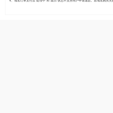
4、域名订单支付后“处理中”和“成功”状态不支持用户申请退款。若域名购