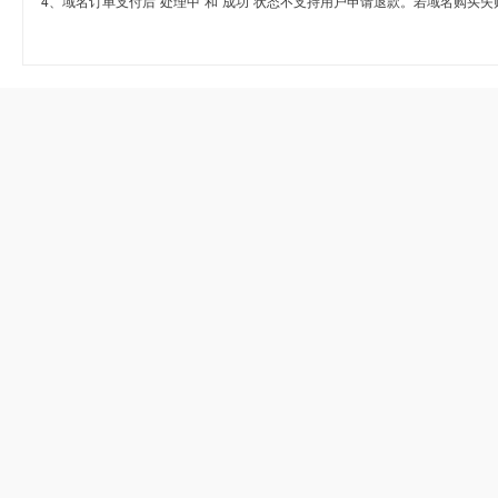
4、域名订单支付后“处理中”和“成功”状态不支持用户申请退款。若域名购