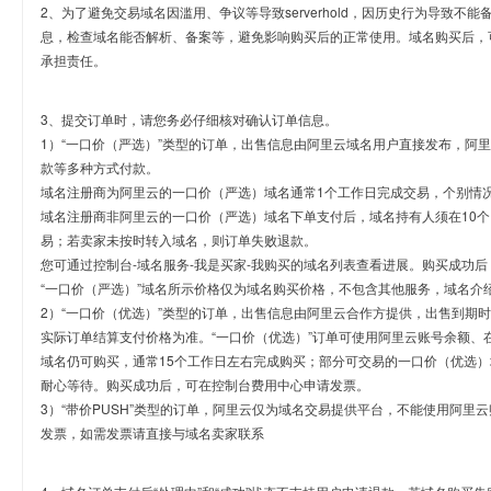
2、为了避免交易域名因滥用、争议等导致serverhold，因历史行为导致不
息，检查域名能否解析、备案等，避免影响购买后的正常使用。域名购买后，
承担责任。
3、提交订单时，请您务必仔细核对确认订单信息。
1）“一口价（严选）”类型的订单，出售信息由阿里云域名用户直接发布，阿
款等多种方式付款。
域名注册商为阿里云的一口价（严选）域名通常1个工作日完成交易，个别情
域名注册商非阿里云的一口价（严选）域名下单支付后，域名持有人须在10
易；若卖家未按时转入域名，则订单失败退款。
您可通过控制台-域名服务-我是买家-我购买的域名列表查看进展。购买成功后
“一口价（严选）”域名所示价格仅为域名购买价格，不包含其他服务，域名介
2）“一口价（优选）”类型的订单，出售信息由阿里云合作方提供，出售到期
实际订单结算支付价格为准。“一口价（优选）”订单可使用阿里云账号余额、
域名仍可购买，通常15个工作日左右完成购买；部分可交易的一口价（优选）
耐心等待。购买成功后，可在控制台费用中心申请发票。
3）“带价PUSH”类型的订单，阿里云仅为域名交易提供平台，不能使用阿
发票，如需发票请直接与域名卖家联系