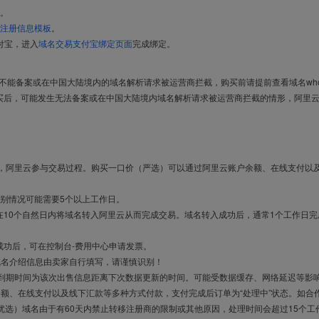
。
注册信息模板
。
付宝，进入
域名交易支付宝绑定页面
完成绑定。
导致不能备案或在中国大陆境内的域名解析请求被运营商拦截，购买前请提前查看域名who
买后，可能发生无法备案或在中国大陆境内域名解析请求被运营商拦截的情形，阿里
布，阿里云参与交易过程。购买一口价（严选）可以通过阿里云账户余额、在线支付以
别情况可能需要5个以上工作日。
10个自然日内将域名转入阿里云从而完成交易。域名转入成功后，通常1个工作日完
成功后，可在控制台-费用中心申请发票。
域名介绍信息由卖家自行填写，请谨慎识别！
售到期时间为该次出售信息距离下次数据更新的时间。可能受数据缓存、网络延迟等影
余额、在线支付以及线下汇款等多种方式付款，支付完成后订单为“处理中”状态。如合
优选）域名由于有60天内禁止转移注册商的限制或其他原因，处理时间会超过15个工