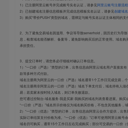
1）已注册阿里云账号并完成账号实名认证，请参见
阿里云账号注册流程
2）已创建域名注册信息模板并完成信息模板实名认证，请参见
创建域名
3）购买“带价PUSH”类型的域名，需绑定与账号实名认证主体相同的支
2、为了避免交易域名因滥用、争议等导致serverhold，因历史行为
息，检查域名能否解析、备案等，避免影响购买后的正常使用。域名购
承担责任。
3、提交订单时，请您务必仔细核对确认订单信息。
1）“一口价（严选）”类型的订单，出售信息由阿里云域名用户直接发
款等多种方式付款。
域名注册商为阿里云的一口价（严选）域名通常1个工作日完成交易，个
域名注册商非阿里云的一口价（严选）域名下单支付后，域名持有人须在
易；若卖家未按时转入域名，则订单失败退款。
您可通过控制台-域名服务-我是买家-我购买的域名列表查看进展。购买
“一口价（严选）”域名所示价格仅为域名购买价格，不包含其他服务，
2）“一口价（优选）”类型的订单，出售信息由阿里云合作方提供，出
实际订单结算支付价格为准。“一口价（优选）”订单可使用阿里云账号
域名仍可购买，通常15个工作日左右完成购买；部分可交易的一口价（