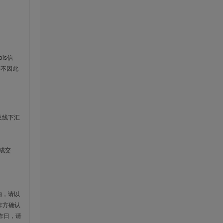
is信
云不因此
及线下汇
成交
响，请以
作方确认
作日，请