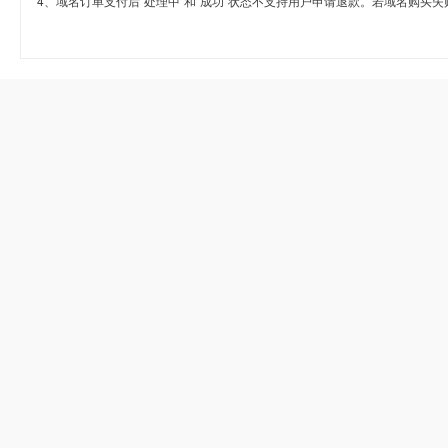
4、域名订单支付后“处理中”和“成功”状态不支持用户申请退款。若域名购