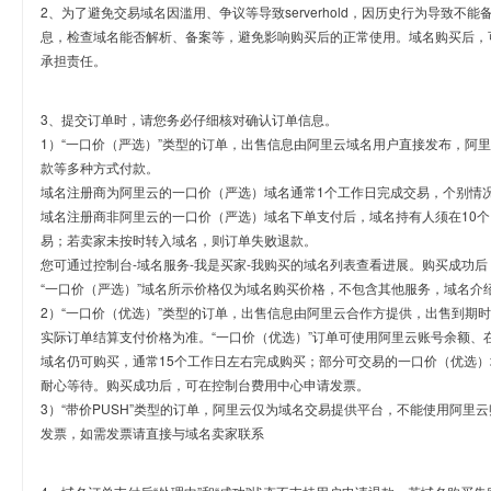
2、为了避免交易域名因滥用、争议等导致serverhold，因历史行为导致不
息，检查域名能否解析、备案等，避免影响购买后的正常使用。域名购买后，
承担责任。
3、提交订单时，请您务必仔细核对确认订单信息。
1）“一口价（严选）”类型的订单，出售信息由阿里云域名用户直接发布，阿
款等多种方式付款。
域名注册商为阿里云的一口价（严选）域名通常1个工作日完成交易，个别情
域名注册商非阿里云的一口价（严选）域名下单支付后，域名持有人须在10
易；若卖家未按时转入域名，则订单失败退款。
您可通过控制台-域名服务-我是买家-我购买的域名列表查看进展。购买成功后
“一口价（严选）”域名所示价格仅为域名购买价格，不包含其他服务，域名介
2）“一口价（优选）”类型的订单，出售信息由阿里云合作方提供，出售到期
实际订单结算支付价格为准。“一口价（优选）”订单可使用阿里云账号余额、
域名仍可购买，通常15个工作日左右完成购买；部分可交易的一口价（优选）
耐心等待。购买成功后，可在控制台费用中心申请发票。
3）“带价PUSH”类型的订单，阿里云仅为域名交易提供平台，不能使用阿
发票，如需发票请直接与域名卖家联系