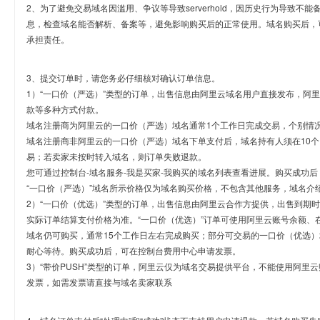
2、为了避免交易域名因滥用、争议等导致serverhold，因历史行为导致不
息，检查域名能否解析、备案等，避免影响购买后的正常使用。域名购买后，
承担责任。
3、提交订单时，请您务必仔细核对确认订单信息。
1）“一口价（严选）”类型的订单，出售信息由阿里云域名用户直接发布，阿
款等多种方式付款。
域名注册商为阿里云的一口价（严选）域名通常1个工作日完成交易，个别情
域名注册商非阿里云的一口价（严选）域名下单支付后，域名持有人须在10
易；若卖家未按时转入域名，则订单失败退款。
您可通过控制台-域名服务-我是买家-我购买的域名列表查看进展。购买成功后
“一口价（严选）”域名所示价格仅为域名购买价格，不包含其他服务，域名介
2）“一口价（优选）”类型的订单，出售信息由阿里云合作方提供，出售到期
实际订单结算支付价格为准。“一口价（优选）”订单可使用阿里云账号余额、
域名仍可购买，通常15个工作日左右完成购买；部分可交易的一口价（优选）
耐心等待。购买成功后，可在控制台费用中心申请发票。
3）“带价PUSH”类型的订单，阿里云仅为域名交易提供平台，不能使用阿
发票，如需发票请直接与域名卖家联系