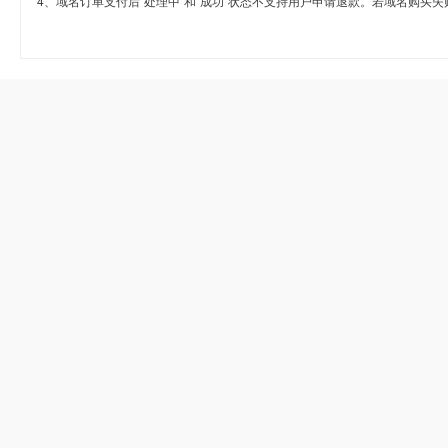
4、域名订单支付后“处理中”和“成功”状态不支持用户申请退款。若域名购