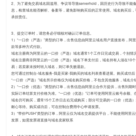
2、为了避免交易域名因滥用、争议等导致serverhold，因历史行为导致不
息，检查域名能否解析、备案等，避免影响购买后的正常使用。域名购买后，
承担责任。
3、提交订单时，请您务必仔细核对确认订单信息。
1）“一口价（严选）”类型的订单，出售信息由阿里云域名用户直接发布，阿
款等多种方式付款。
域名注册商为阿里云的一口价（严选）域名通常1个工作日完成交易，个别情
域名注册商非阿里云的一口价（严选）域名下单支付后，域名持有人须在10
易；若卖家未按时转入域名，则订单失败退款。
您可通过控制台-域名服务-我是买家-我购买的域名列表查看进展。购买成功后
“一口价（严选）”域名所示价格仅为域名购买价格，不包含其他服务，域名介
2）“一口价（优选）”类型的订单，出售信息由阿里云合作方提供，出售到期
实际订单结算支付价格为准。“一口价（优选）”订单可使用阿里云账号余额、
域名仍可购买，通常15个工作日左右完成购买；部分可交易的一口价（优选）
耐心等待。购买成功后，可在控制台费用中心申请发票。
3）“带价PUSH”类型的订单，阿里云仅为域名交易提供平台，不能使用阿
发票，如需发票请直接与域名卖家联系