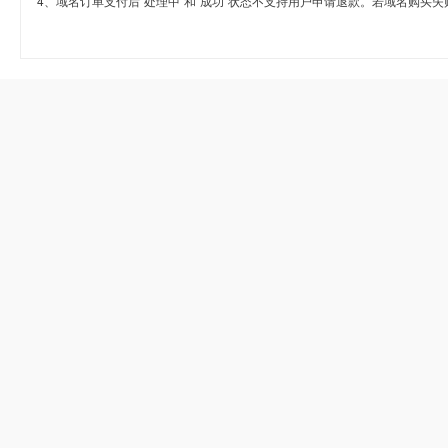
4、域名订单支付后“处理中”和“成功”状态不支持用户申请退款。若域名购