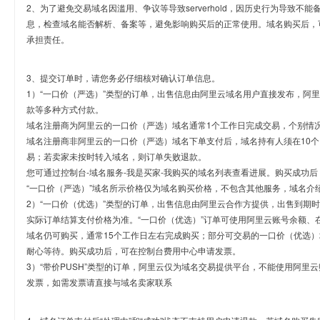
2、为了避免交易域名因滥用、争议等导致serverhold，因历史行为导致不
息，检查域名能否解析、备案等，避免影响购买后的正常使用。域名购买后，
承担责任。
3、提交订单时，请您务必仔细核对确认订单信息。
1）“一口价（严选）”类型的订单，出售信息由阿里云域名用户直接发布，阿
款等多种方式付款。
域名注册商为阿里云的一口价（严选）域名通常1个工作日完成交易，个别情
域名注册商非阿里云的一口价（严选）域名下单支付后，域名持有人须在10
易；若卖家未按时转入域名，则订单失败退款。
您可通过控制台-域名服务-我是买家-我购买的域名列表查看进展。购买成功后
“一口价（严选）”域名所示价格仅为域名购买价格，不包含其他服务，域名介
2）“一口价（优选）”类型的订单，出售信息由阿里云合作方提供，出售到期
实际订单结算支付价格为准。“一口价（优选）”订单可使用阿里云账号余额、
域名仍可购买，通常15个工作日左右完成购买；部分可交易的一口价（优选）
耐心等待。购买成功后，可在控制台费用中心申请发票。
3）“带价PUSH”类型的订单，阿里云仅为域名交易提供平台，不能使用阿
发票，如需发票请直接与域名卖家联系