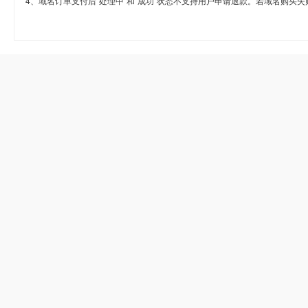
4、域名订单支付后“处理中”和“成功”状态不支持用户申请退款。若域名购