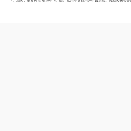
4、域名订单支付后“处理中”和“成功”状态不支持用户申请退款。若域名购