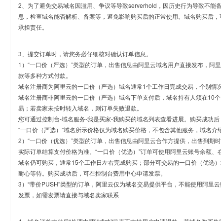
2、为了避免交易域名因滥用、争议等导致serverhold，因历史行为导致不
息，检查域名能否解析、备案等，避免影响购买后的正常使用。域名购买后，
承担责任。
3、提交订单时，请您务必仔细核对确认订单信息。
1）“一口价（严选）”类型的订单，出售信息由阿里云域名用户直接发布，阿
款等多种方式付款。
域名注册商为阿里云的一口价（严选）域名通常1个工作日完成交易，个别情
域名注册商非阿里云的一口价（严选）域名下单支付后，域名持有人须在10
易；若卖家未按时转入域名，则订单失败退款。
您可通过控制台-域名服务-我是买家-我购买的域名列表查看进展。购买成功后
“一口价（严选）”域名所示价格仅为域名购买价格，不包含其他服务，域名介
2）“一口价（优选）”类型的订单，出售信息由阿里云合作方提供，出售到期
实际订单结算支付价格为准。“一口价（优选）”订单可使用阿里云账号余额、
域名仍可购买，通常15个工作日左右完成购买；部分可交易的一口价（优选）
耐心等待。购买成功后，可在控制台费用中心申请发票。
3）“带价PUSH”类型的订单，阿里云仅为域名交易提供平台，不能使用阿
发票，如需发票请直接与域名卖家联系