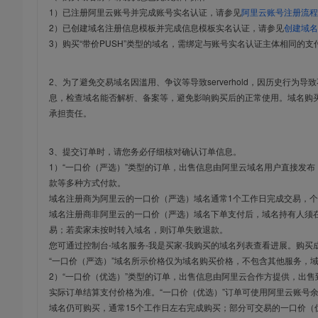
1）已注册阿里云账号并完成账号实名认证，请参见
阿里云账号注册流程
2）已创建域名注册信息模板并完成信息模板实名认证，请参见
创建域名
3）购买“带价PUSH”类型的域名，需绑定与账号实名认证主体相同的支
2、为了避免交易域名因滥用、争议等导致serverhold，因历史行为
息，检查域名能否解析、备案等，避免影响购买后的正常使用。域名购
承担责任。
3、提交订单时，请您务必仔细核对确认订单信息。
1）“一口价（严选）”类型的订单，出售信息由阿里云域名用户直接发
款等多种方式付款。
域名注册商为阿里云的一口价（严选）域名通常1个工作日完成交易，个
域名注册商非阿里云的一口价（严选）域名下单支付后，域名持有人须在
易；若卖家未按时转入域名，则订单失败退款。
您可通过控制台-域名服务-我是买家-我购买的域名列表查看进展。购买
“一口价（严选）”域名所示价格仅为域名购买价格，不包含其他服务，
2）“一口价（优选）”类型的订单，出售信息由阿里云合作方提供，出
实际订单结算支付价格为准。“一口价（优选）”订单可使用阿里云账号
域名仍可购买，通常15个工作日左右完成购买；部分可交易的一口价（