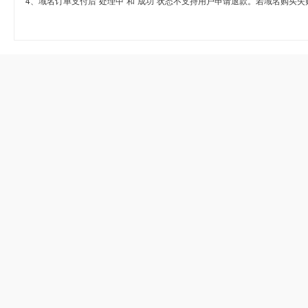
4、域名订单支付后“处理中”和“成功”状态不支持用户申请退款。若域名购