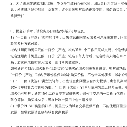
2、为了避免交易域名因滥用、争议等导致serverhold，因历史行为导致不
息，检查域名能否解析、备案等，避免影响购买后的正常使用。域名购买后，
承担责任。
3、提交订单时，请您务必仔细核对确认订单信息。
1）“一口价（严选）”类型的订单，出售信息由阿里云域名用户直接发布，阿
款等多种方式付款。
域名注册商为阿里云的一口价（严选）域名通常1个工作日完成交易，个别情
域名注册商非阿里云的一口价（严选）域名下单支付后，域名持有人须在10
易；若卖家未按时转入域名，则订单失败退款。
您可通过控制台-域名服务-我是买家-我购买的域名列表查看进展。购买成功后
“一口价（严选）”域名所示价格仅为域名购买价格，不包含其他服务，域名介
2）“一口价（优选）”类型的订单，出售信息由阿里云合作方提供，出售到期
实际订单结算支付价格为准。“一口价（优选）”订单可使用阿里云账号余额、
域名仍可购买，通常15个工作日左右完成购买；部分可交易的一口价（优选）
耐心等待。购买成功后，可在控制台费用中心申请发票。
3）“带价PUSH”类型的订单，阿里云仅为域名交易提供平台，不能使用阿
发票，如需发票请直接与域名卖家联系