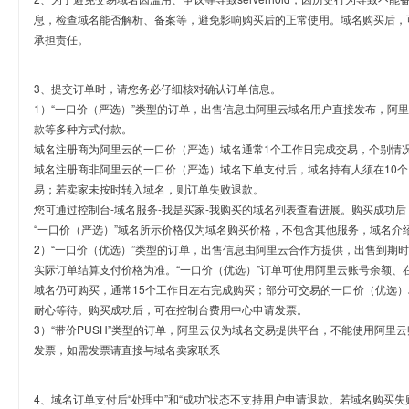
息，检查域名能否解析、备案等，避免影响购买后的正常使用。域名购买后，
承担责任。
3、提交订单时，请您务必仔细核对确认订单信息。
1）“一口价（严选）”类型的订单，出售信息由阿里云域名用户直接发布，阿
款等多种方式付款。
域名注册商为阿里云的一口价（严选）域名通常1个工作日完成交易，个别情
域名注册商非阿里云的一口价（严选）域名下单支付后，域名持有人须在10
易；若卖家未按时转入域名，则订单失败退款。
您可通过控制台-域名服务-我是买家-我购买的域名列表查看进展。购买成功后
“一口价（严选）”域名所示价格仅为域名购买价格，不包含其他服务，域名介
2）“一口价（优选）”类型的订单，出售信息由阿里云合作方提供，出售到期
实际订单结算支付价格为准。“一口价（优选）”订单可使用阿里云账号余额、
域名仍可购买，通常15个工作日左右完成购买；部分可交易的一口价（优选）
耐心等待。购买成功后，可在控制台费用中心申请发票。
3）“带价PUSH”类型的订单，阿里云仅为域名交易提供平台，不能使用阿
发票，如需发票请直接与域名卖家联系
4、域名订单支付后“处理中”和“成功”状态不支持用户申请退款。若域名购