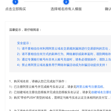
温馨提示，请仔细阅读：
安全提示：
1）请不要相信任何利用阿里云域名交易规则漏洞进行交易获利的言论
2）请不要相信任何方式的刷单行为、网络兼职或刷单返利，谨防网络
3）通过专属银行账号向非本人账号充值时，请务必谨慎操作，谨防上
4）禁止将阿里云域名服务用于网络诈骗活动或为诈骗活动提供支持！
1、购买域名前，请确认您已完成如下操作：
1）已注册阿里云账号并完成账号实名认证，请参见
阿里云账号注册流程
。
2）已创建域名注册信息模板并完成信息模板实名认证，请参见
创建域名注册
3）购买“带价PUSH”类型的域名，需绑定与账号实名认证主体相同的支付宝，
2、为了避免交易域名因滥用、争议等导致serverhold，因历史行为导致不