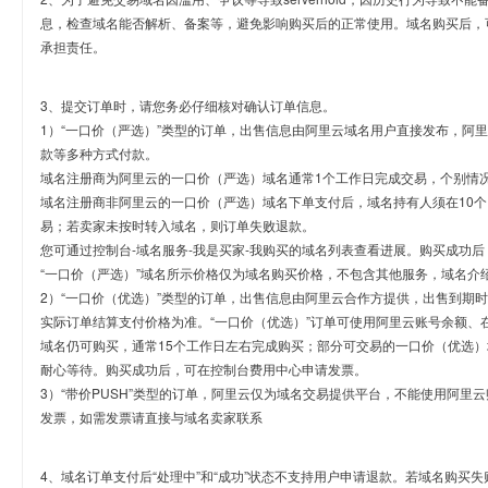
息，检查域名能否解析、备案等，避免影响购买后的正常使用。域名购买后，
承担责任。
3、提交订单时，请您务必仔细核对确认订单信息。
1）“一口价（严选）”类型的订单，出售信息由阿里云域名用户直接发布，阿
款等多种方式付款。
域名注册商为阿里云的一口价（严选）域名通常1个工作日完成交易，个别情
域名注册商非阿里云的一口价（严选）域名下单支付后，域名持有人须在10
易；若卖家未按时转入域名，则订单失败退款。
您可通过控制台-域名服务-我是买家-我购买的域名列表查看进展。购买成功后
“一口价（严选）”域名所示价格仅为域名购买价格，不包含其他服务，域名介
2）“一口价（优选）”类型的订单，出售信息由阿里云合作方提供，出售到期
实际订单结算支付价格为准。“一口价（优选）”订单可使用阿里云账号余额、
域名仍可购买，通常15个工作日左右完成购买；部分可交易的一口价（优选）
耐心等待。购买成功后，可在控制台费用中心申请发票。
3）“带价PUSH”类型的订单，阿里云仅为域名交易提供平台，不能使用阿
发票，如需发票请直接与域名卖家联系
4、域名订单支付后“处理中”和“成功”状态不支持用户申请退款。若域名购