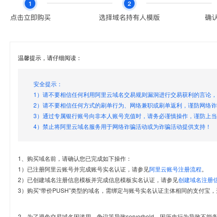
温馨提示，请仔细阅读：
安全提示：
1）请不要相信任何利用阿里云域名交易规则漏洞进行交易获利的言论
2）请不要相信任何方式的刷单行为、网络兼职或刷单返利，谨防网络
3）通过专属银行账号向非本人账号充值时，请务必谨慎操作，谨防上
4）禁止将阿里云域名服务用于网络诈骗活动或为诈骗活动提供支持！
1、购买域名前，请确认您已完成如下操作：
1）已注册阿里云账号并完成账号实名认证，请参见
阿里云账号注册流程
。
2）已创建域名注册信息模板并完成信息模板实名认证，请参见
创建域名注册
3）购买“带价PUSH”类型的域名，需绑定与账号实名认证主体相同的支付宝，
2、为了避免交易域名因滥用、争议等导致serverhold，因历史行为导致不