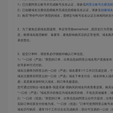
1）已注册阿里云账号并完成账号实名认证，请参见
阿里云账号注册流程
2）已创建域名注册信息模板并完成信息模板实名认证，请参见
创建域名
3）购买“带价PUSH”类型的域名，需绑定与账号实名认证主体相同的支
2、为了避免交易域名因滥用、争议等导致serverhold，因历史行为
息，检查域名能否解析、备案等，避免影响购买后的正常使用。域名购
承担责任。
3、提交订单时，请您务必仔细核对确认订单信息。
1）“一口价（严选）”类型的订单，出售信息由阿里云域名用户直接发
款等多种方式付款。
域名注册商为阿里云的一口价（严选）域名通常1个工作日完成交易，个
域名注册商非阿里云的一口价（严选）域名下单支付后，域名持有人须在
易；若卖家未按时转入域名，则订单失败退款。
您可通过控制台-域名服务-我是买家-我购买的域名列表查看进展。购买
“一口价（严选）”域名所示价格仅为域名购买价格，不包含其他服务，
2）“一口价（优选）”类型的订单，出售信息由阿里云合作方提供，出
实际订单结算支付价格为准。“一口价（优选）”订单可使用阿里云账号
域名仍可购买，通常15个工作日左右完成购买；部分可交易的一口价（