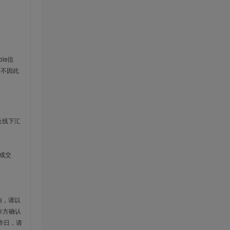
is信
云不因此
及线下汇
成交
响，请以
作方确认
作日，请