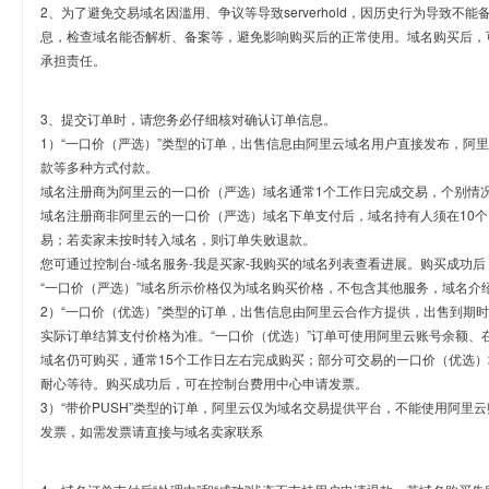
2、为了避免交易域名因滥用、争议等导致serverhold，因历史行为导致不
息，检查域名能否解析、备案等，避免影响购买后的正常使用。域名购买后，
承担责任。
3、提交订单时，请您务必仔细核对确认订单信息。
1）“一口价（严选）”类型的订单，出售信息由阿里云域名用户直接发布，阿
款等多种方式付款。
域名注册商为阿里云的一口价（严选）域名通常1个工作日完成交易，个别情
域名注册商非阿里云的一口价（严选）域名下单支付后，域名持有人须在10
易；若卖家未按时转入域名，则订单失败退款。
您可通过控制台-域名服务-我是买家-我购买的域名列表查看进展。购买成功后
“一口价（严选）”域名所示价格仅为域名购买价格，不包含其他服务，域名介
2）“一口价（优选）”类型的订单，出售信息由阿里云合作方提供，出售到期
实际订单结算支付价格为准。“一口价（优选）”订单可使用阿里云账号余额、
域名仍可购买，通常15个工作日左右完成购买；部分可交易的一口价（优选）
耐心等待。购买成功后，可在控制台费用中心申请发票。
3）“带价PUSH”类型的订单，阿里云仅为域名交易提供平台，不能使用阿
发票，如需发票请直接与域名卖家联系