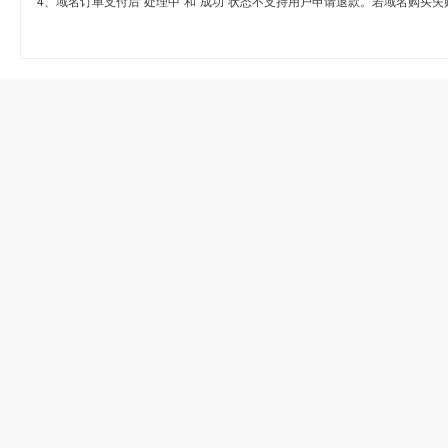
4、域名订单支付后“处理中”和“成功”状态不支持用户申请退款。若域名购