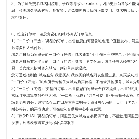
2、为了避免交易域名因滥用、争议等导致serverhold，因历史行为导致不
息，检查域名能否解析、备案等，避免影响购买后的正常使用。域名购买后，
承担责任。
3、提交订单时，请您务必仔细核对确认订单信息。
1）“一口价（严选）”类型的订单，出售信息由阿里云域名用户直接发布，阿
款等多种方式付款。
域名注册商为阿里云的一口价（严选）域名通常1个工作日完成交易，个别情
域名注册商非阿里云的一口价（严选）域名下单支付后，域名持有人须在10
易；若卖家未按时转入域名，则订单失败退款。
您可通过控制台-域名服务-我是买家-我购买的域名列表查看进展。购买成功后
“一口价（严选）”域名所示价格仅为域名购买价格，不包含其他服务，域名介
2）“一口价（优选）”类型的订单，出售信息由阿里云合作方提供，出售到期
实际订单结算支付价格为准。“一口价（优选）”订单可使用阿里云账号余额、
域名仍可购买，通常15个工作日左右完成购买；部分可交易的一口价（优选）
耐心等待。购买成功后，可在控制台费用中心申请发票。
3）“带价PUSH”类型的订单，阿里云仅为域名交易提供平台，不能使用阿
发票，如需发票请直接与域名卖家联系