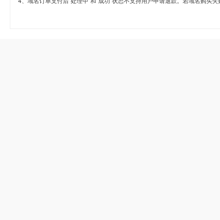
4、域名订单支付后“处理中”和“成功”状态不支持用户申请退款。若域名购