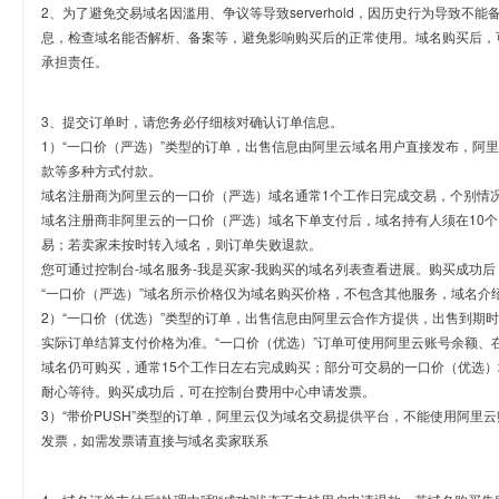
2、为了避免交易域名因滥用、争议等导致serverhold，因历史行为导致不
息，检查域名能否解析、备案等，避免影响购买后的正常使用。域名购买后，
承担责任。
3、提交订单时，请您务必仔细核对确认订单信息。
1）“一口价（严选）”类型的订单，出售信息由阿里云域名用户直接发布，阿
款等多种方式付款。
域名注册商为阿里云的一口价（严选）域名通常1个工作日完成交易，个别情
域名注册商非阿里云的一口价（严选）域名下单支付后，域名持有人须在10
易；若卖家未按时转入域名，则订单失败退款。
您可通过控制台-域名服务-我是买家-我购买的域名列表查看进展。购买成功后
“一口价（严选）”域名所示价格仅为域名购买价格，不包含其他服务，域名介
2）“一口价（优选）”类型的订单，出售信息由阿里云合作方提供，出售到期
实际订单结算支付价格为准。“一口价（优选）”订单可使用阿里云账号余额、
域名仍可购买，通常15个工作日左右完成购买；部分可交易的一口价（优选）
耐心等待。购买成功后，可在控制台费用中心申请发票。
3）“带价PUSH”类型的订单，阿里云仅为域名交易提供平台，不能使用阿
发票，如需发票请直接与域名卖家联系