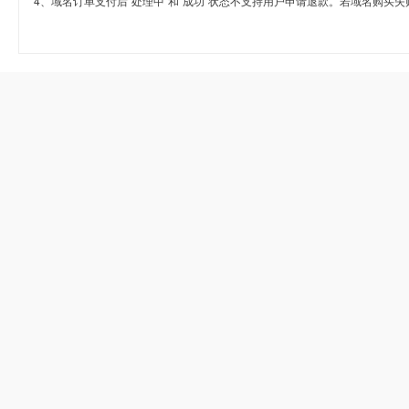
4、域名订单支付后“处理中”和“成功”状态不支持用户申请退款。若域名购