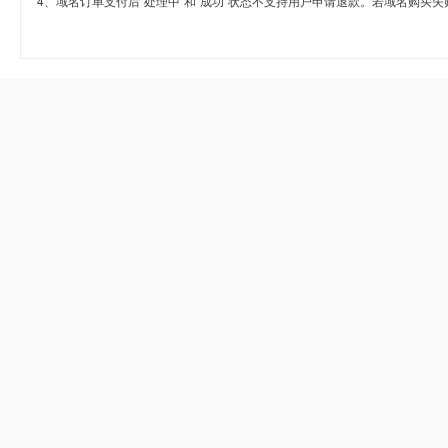
4、域名订单支付后“处理中”和“成功”状态不支持用户申请退款。若域名购