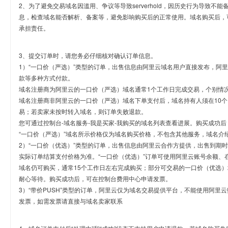
2、为了避免交易域名因滥用、争议等导致serverhold，因历史行为导致不
息，检查域名能否解析、备案等，避免影响购买后的正常使用。域名购买后，
承担责任。
3、提交订单时，请您务必仔细核对确认订单信息。
1）“一口价（严选）”类型的订单，出售信息由阿里云域名用户直接发布，阿
款等多种方式付款。
域名注册商为阿里云的一口价（严选）域名通常1个工作日完成交易，个别情
域名注册商非阿里云的一口价（严选）域名下单支付后，域名持有人须在10
易；若卖家未按时转入域名，则订单失败退款。
您可通过控制台-域名服务-我是买家-我购买的域名列表查看进展。购买成功后
“一口价（严选）”域名所示价格仅为域名购买价格，不包含其他服务，域名介
2）“一口价（优选）”类型的订单，出售信息由阿里云合作方提供，出售到期
实际订单结算支付价格为准。“一口价（优选）”订单可使用阿里云账号余额、
域名仍可购买，通常15个工作日左右完成购买；部分可交易的一口价（优选）
耐心等待。购买成功后，可在控制台费用中心申请发票。
3）“带价PUSH”类型的订单，阿里云仅为域名交易提供平台，不能使用阿
发票，如需发票请直接与域名卖家联系