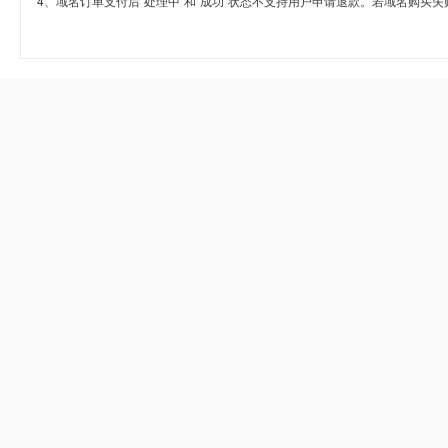
4、域名订单支付后“处理中”和“成功”状态不支持用户申请退款。若域名购