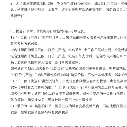
2、为了避免交易域名因滥用、争议等导致serverhold，因历史行为导致不
息，检查域名能否解析、备案等，避免影响购买后的正常使用。域名购买后，
承担责任。
3、提交订单时，请您务必仔细核对确认订单信息。
1）“一口价（严选）”类型的订单，出售信息由阿里云域名用户直接发布，阿
款等多种方式付款。
域名注册商为阿里云的一口价（严选）域名通常1个工作日完成交易，个别情
域名注册商非阿里云的一口价（严选）域名下单支付后，域名持有人须在10
易；若卖家未按时转入域名，则订单失败退款。
您可通过控制台-域名服务-我是买家-我购买的域名列表查看进展。购买成功后
“一口价（严选）”域名所示价格仅为域名购买价格，不包含其他服务，域名介
2）“一口价（优选）”类型的订单，出售信息由阿里云合作方提供，出售到期
实际订单结算支付价格为准。“一口价（优选）”订单可使用阿里云账号余额、
域名仍可购买，通常15个工作日左右完成购买；部分可交易的一口价（优选）
耐心等待。购买成功后，可在控制台费用中心申请发票。
3）“带价PUSH”类型的订单，阿里云仅为域名交易提供平台，不能使用阿
发票，如需发票请直接与域名卖家联系