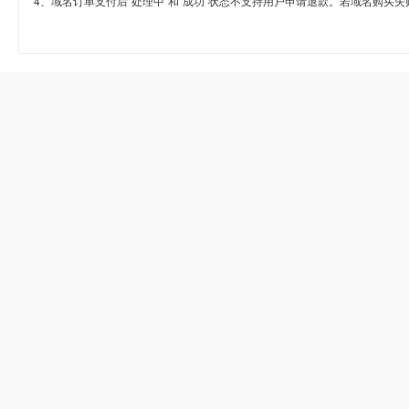
4、域名订单支付后“处理中”和“成功”状态不支持用户申请退款。若域名购