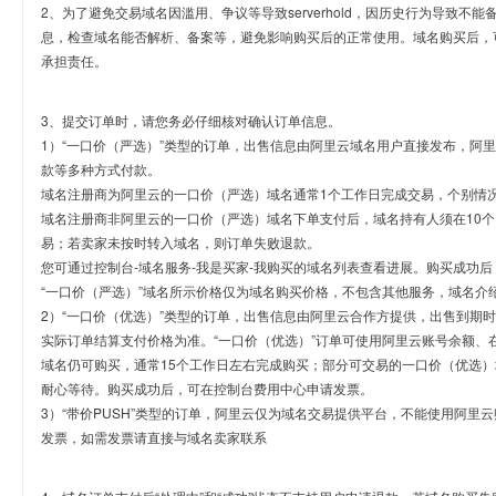
2、为了避免交易域名因滥用、争议等导致serverhold，因历史行为导致不
息，检查域名能否解析、备案等，避免影响购买后的正常使用。域名购买后，
承担责任。
3、提交订单时，请您务必仔细核对确认订单信息。
1）“一口价（严选）”类型的订单，出售信息由阿里云域名用户直接发布，阿
款等多种方式付款。
域名注册商为阿里云的一口价（严选）域名通常1个工作日完成交易，个别情
域名注册商非阿里云的一口价（严选）域名下单支付后，域名持有人须在10
易；若卖家未按时转入域名，则订单失败退款。
您可通过控制台-域名服务-我是买家-我购买的域名列表查看进展。购买成功后
“一口价（严选）”域名所示价格仅为域名购买价格，不包含其他服务，域名介
2）“一口价（优选）”类型的订单，出售信息由阿里云合作方提供，出售到期
实际订单结算支付价格为准。“一口价（优选）”订单可使用阿里云账号余额、
域名仍可购买，通常15个工作日左右完成购买；部分可交易的一口价（优选）
耐心等待。购买成功后，可在控制台费用中心申请发票。
3）“带价PUSH”类型的订单，阿里云仅为域名交易提供平台，不能使用阿
发票，如需发票请直接与域名卖家联系